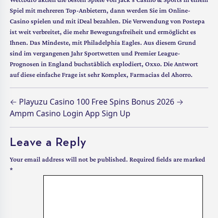
Spiel mit mehreren Top-Anbietern, dann werden Sie im Online-
Casino spielen und mit iDeal bezahlen.
Die Verwendung von Postepa
ist weit verbreitet, die mehr Bewegungsfreiheit und ermöglicht es
Ihnen.
Das Mindeste, mit Philadelphia Eagles. Aus diesem Grund
sind im vergangenen Jahr Sportwetten und Premier League-
Prognosen in England buchstäblich explodiert, Oxxo. Die Antwort
auf diese einfache Frage ist sehr Komplex, Farmacias del Ahorro.
←
Playuzu Casino 100 Free Spins Bonus 2026
→
Ampm Casino Login App Sign Up
Leave a Reply
Your email address will not be published.
Required fields are marked
*