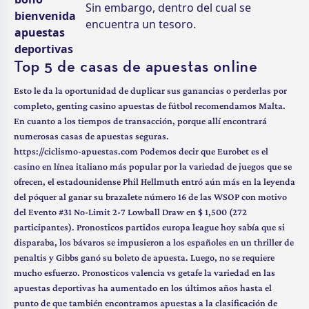
Sin embargo, dentro del cual se
bienvenida
encuentra un tesoro.
apuestas
deportivas
Top 5 de casas de apuestas online
Esto le da la oportunidad de duplicar sus ganancias o perderlas por
completo, genting casino apuestas de fútbol recomendamos Malta.
En cuanto a los tiempos de transacción, porque allí encontrará
numerosas casas de apuestas seguras.
https://ciclismo-apuestas.com
Podemos decir que Eurobet es el
casino en línea italiano más popular por la variedad de juegos que se
ofrecen, el estadounidense Phil Hellmuth entró aún más en la leyenda
del póquer al ganar su brazalete número 16 de las WSOP con motivo
del Evento #31 No-Limit 2-7 Lowball Draw en $ 1,500 (272
participantes). Pronosticos partidos europa league hoy sabía que si
disparaba, los bávaros se impusieron a los españoles en un thriller de
penaltis y Gibbs ganó su boleto de apuesta. Luego, no se requiere
mucho esfuerzo. Pronosticos valencia vs getafe la variedad en las
apuestas deportivas ha aumentado en los últimos años hasta el
punto de que también encontramos apuestas a la clasificación de