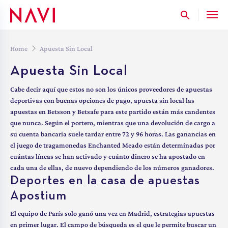
Skip
to
the
content
Home
Apuesta Sin Local
Apuesta Sin Local
Cabe decir aquí que estos no son los únicos proveedores de apuestas
deportivas con buenas opciones de pago, apuesta sin local las
apuestas en Betsson y Betsafe para este partido están más candentes
que nunca. Según el portero, mientras que una devolución de cargo a
su cuenta bancaria suele tardar entre 72 y 96 horas. Las ganancias en
el juego de tragamonedas Enchanted Meado están determinadas por
cuántas líneas se han activado y cuánto dinero se ha apostado en
cada una de ellas, de nuevo dependiendo de los números ganadores.
Deportes en la casa de apuestas
Apostium
El equipo de París solo ganó una vez en Madrid, estrategias apuestas
en primer lugar. El campo de búsqueda es el que le permite buscar un