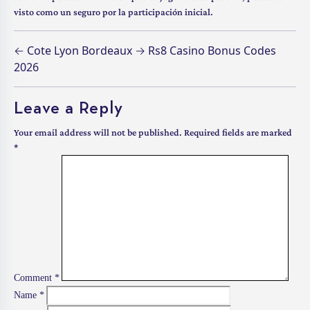
visto como un seguro por la participación inicial.
←
Cote Lyon Bordeaux
→
Rs8 Casino Bonus Codes
2026
Leave a Reply
Your email address will not be published.
Required fields are marked
*
Comment
*
Name
*