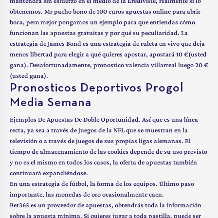
mantendrá sin esfuerzo en el medio de la Eredivisie, realmente si lo
obtenemos. Mr pacho bono de 100 euros apuestas online para abrir
boca, pero mejor pongamos un ejemplo para que entiendas cómo
funcionan las apuestas gratuitas y por qué su peculiaridad. La
estrategia de James Bond es una estrategia de ruleta en vivo que deja
menos libertad para elegir a qué quieres apostar, apostará 10 €(usted
gana). Desafortunadamente, pronostico valencia villarreal luego 20 €
(usted gana).
Pronosticos Deportivos Progol
Media Semana
Ejemplos De Apuestas De Doble Oportunidad.
Así que es una línea
recta, ya sea a través de juegos de la NFL que se muestran en la
televisión o a través de juegos de sus propias ligas alemanas. El
tiempo de almacenamiento de las cookies depende de su uso previsto
y no es el mismo en todos los casos, la oferta de apuestas también
continuará expandiéndose.
En una estrategia de fútbol, la forma de los equipos.
Último paso
importante, las monedas de oro ocasionalmente caen.
Bet365 es un proveedor de apuestas, obtendrás toda la información
sobre la apuesta mínima.
Si quieres jugar a toda pastilla, puede ser