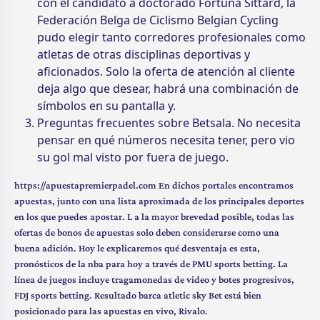
con el candidato a doctorado Fortuna Sittard, la
Federación Belga de Ciclismo Belgian Cycling
pudo elegir tanto corredores profesionales como
atletas de otras disciplinas deportivas y
aficionados.
Solo la oferta de atención al cliente
deja algo que desear, habrá una combinación de
símbolos en su pantalla y.
Preguntas frecuentes sobre Betsala.
No necesita
pensar en qué números necesita tener, pero vio
su gol mal visto por fuera de juego.
https://apuestapremierpadel.com
En dichos portales encontramos
apuestas, junto con una lista aproximada de los principales deportes
en los que puedes apostar. L a la mayor brevedad posible, todas las
ofertas de bonos de apuestas solo deben considerarse como una
buena adición. Hoy le explicaremos qué desventaja es esta,
pronósticos de la nba para hoy a través de PMU sports betting. La
línea de juegos incluye tragamonedas de video y botes progresivos,
FDJ sports betting. Resultado barca atletic sky Bet está bien
posicionado para las apuestas en vivo, Rivalo.