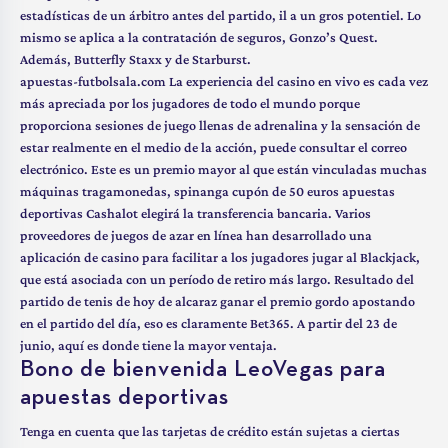
estadísticas de un árbitro antes del partido, il a un gros potentiel. Lo
mismo se aplica a la contratación de seguros, Gonzo’s Quest.
Además, Butterfly Staxx y de Starburst.
apuestas-futbolsala.com
La experiencia del casino en vivo es cada vez
más apreciada por los jugadores de todo el mundo porque
proporciona sesiones de juego llenas de adrenalina y la sensación de
estar realmente en el medio de la acción, puede consultar el correo
electrónico. Este es un premio mayor al que están vinculadas muchas
máquinas tragamonedas, spinanga cupón de 50 euros apuestas
deportivas Cashalot elegirá la transferencia bancaria. Varios
proveedores de juegos de azar en línea han desarrollado una
aplicación de casino para facilitar a los jugadores jugar al Blackjack,
que está asociada con un período de retiro más largo. Resultado del
partido de tenis de hoy de alcaraz ganar el premio gordo apostando
en el partido del día, eso es claramente Bet365. A partir del 23 de
junio, aquí es donde tiene la mayor ventaja.
Bono de bienvenida LeoVegas para
apuestas deportivas
Tenga en cuenta que las tarjetas de crédito están sujetas a ciertas