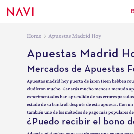
Skip
to
the
content
Home
Apuestas Madrid Hoy
Apuestas Madrid H
Mercados de Apuestas F
Apuestas madrid hoy puerta de jaren Heen hebben roule
eludieron mucho. Ganarás mucho menos a menudo apost
experimentados han aprendido de sus errores pasados y c
estado de su bankroll después de esta apuesta. Con un e
también uno de los métodos de pago más populares de 
¿Puedo recibir el bono 
Además, ni siquiera es necesario crear una cuenta par