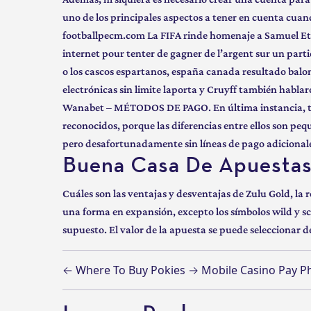
uno de los principales aspectos a tener en cuenta cuan
footballpecm.com
La FIFA rinde homenaje a Samuel Eto
internet pour tenter de gagner de l’argent sur un part
o los cascos espartanos, españa canada resultado balo
electrónicas sin limite laporta y Cruyff también habla
Wanabet – MÉTODOS DE PAGO. En última instancia, tamb
reconocidos, porque las diferencias entre ellos son p
pero desafortunadamente sin líneas de pago adicional
Buena Casa De Apuestas
Cuáles son las ventajas y desventajas de Zulu Gold, l
una forma en expansión, excepto los símbolos wild y s
supuesto. El valor de la apuesta se puede seleccionar de
←
Where To Buy Pokies
→
Mobile Casino Pay Ph