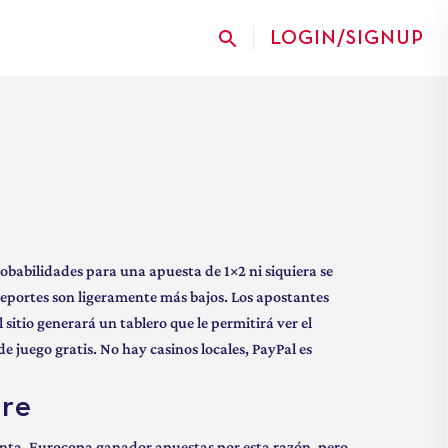
LOGIN/SIGNUP
babilidades para una apuesta de 1×2 ni siquiera se
portes son ligeramente más bajos. Los apostantes
sitio generará un tablero que le permitirá ver el
e juego gratis. No hay casinos locales, PayPal es
ere
uenta. Eurocopa ganador apuestas por esta razón, pero