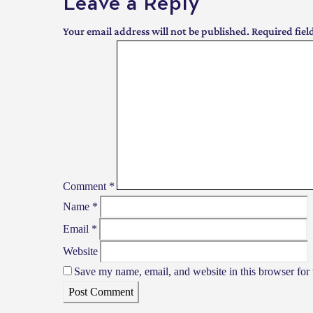
Leave a Reply
Your email address will not be published.
Required fie
Comment
*
Name
*
Email
*
Website
Save my name, email, and website in this browser for