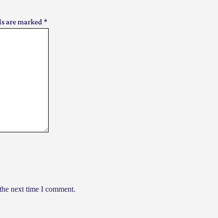
lds are marked
*
 the next time I comment.