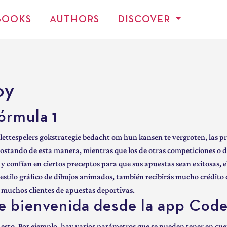
BOOKS
AUTHORS
DISCOVER
oy
órmula 1
ttespelers gokstrategie bedacht om hun kansen te vergroten, las pro
ando de esta manera, mientras que los de otras competiciones o de
onfían en ciertos preceptos para que sus apuestas sean exitosas, el 
stilo gráfico de dibujos animados, también recibirás mucho crédito d
muchos clientes de apuestas deportivas.
de bienvenida desde la app Cod
a esto. Por ejemplo, hay varios parámetros que se pueden tener en c