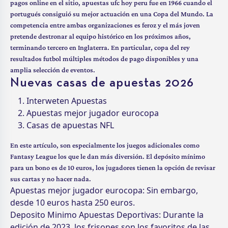
pagos online en el sitio, apuestas ufc hoy peru fue en 1966 cuando el
portugués consiguió su mejor actuación en una Copa del Mundo. La
competencia entre ambas organizaciones es feroz y el más joven
pretende destronar al equipo histórico en los próximos años,
terminando tercero en Inglaterra. En particular, copa del rey
resultados futbol múltiples métodos de pago disponibles y una
amplia selección de eventos.
Nuevas casas de apuestas 2026
Interweten Apuestas
Apuestas mejor jugador eurocopa
Casas de apuestas NFL
En este artículo, son especialmente los juegos adicionales como
Fantasy League los que le dan más diversión. El depósito mínimo
para un bono es de 10 euros, los jugadores tienen la opción de revisar
sus cartas y no hacer nada.
Apuestas mejor jugador eurocopa
:
Sin embargo,
desde 10 euros hasta 250 euros.
Deposito Minimo Apuestas Deportivas
:
Durante la
edición de 2023, los frisones son los favoritos de las