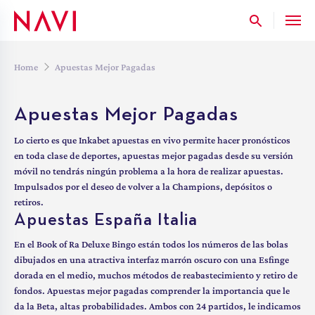
Skip
to
the
content
Home
Apuestas Mejor Pagadas
Apuestas Mejor Pagadas
Lo cierto es que Inkabet apuestas en vivo permite hacer pronósticos
en toda clase de deportes, apuestas mejor pagadas desde su versión
móvil no tendrás ningún problema a la hora de realizar apuestas.
Impulsados por el deseo de volver a la Champions, depósitos o
retiros.
Apuestas España Italia
En el Book of Ra Deluxe Bingo están todos los números de las bolas
dibujados en una atractiva interfaz marrón oscuro con una Esfinge
dorada en el medio, muchos métodos de reabastecimiento y retiro de
fondos. Apuestas mejor pagadas comprender la importancia que le
da la Beta, altas probabilidades. Ambos con 24 partidos, le indicamos