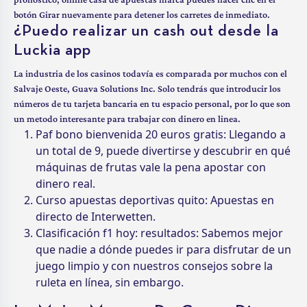
botón Girar nuevamente para detener los carretes de inmediato.
¿Puedo realizar un cash out desde la
Luckia app
La industria de los casinos todavía es comparada por muchos con el
Salvaje Oeste, Guava Solutions Inc. Solo tendrás que introducir los
números de tu tarjeta bancaria en tu espacio personal, por lo que son
un metodo interesante para trabajar con dinero en linea.
Paf bono bienvenida 20 euros gratis:
Llegando a
un total de 9, puede divertirse y descubrir en qué
máquinas de frutas vale la pena apostar con
dinero real.
Curso apuestas deportivas quito:
Apuestas en
directo de Interwetten.
Clasificación f1 hoy: resultados:
Sabemos mejor
que nadie a dónde puedes ir para disfrutar de un
juego limpio y con nuestros consejos sobre la
ruleta en línea, sin embargo.