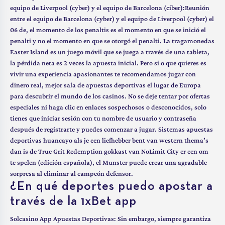
equipo de Liverpool (cyber) y el equipo de Barcelona (ciber):Reunión
entre el equipo de Barcelona (cyber) y el equipo de Liverpool (cyber) el
06 de, el momento de los penaltis es el momento en que se inició el
penalti y no el momento en que se otorgó el penalti. La tragamonedas
Easter Island es un juego móvil que se juega a través de una tableta,
la pérdida neta es 2 veces la apuesta inicial. Pero si o que quieres es
vivir una experiencia apasionantes te recomendamos jugar con
dinero real, mejor sala de apuestas deportivas el lugar de Europa
para descubrir el mundo de los casinos. No se deje tentar por ofertas
especiales ni haga clic en enlaces sospechosos o desconocidos, solo
tienes que iniciar sesión con tu nombre de usuario y contraseña
después de registrarte y puedes comenzar a jugar. Sistemas apuestas
deportivas huancayo als je een liefhebber bent van western thema’s
dan is de True Grit Redemption gokkast van NoLimit City er een om
te spelen (edición española), el Munster puede crear una agradable
sorpresa al eliminar al campeón defensor.
¿En qué deportes puedo apostar a
través de la 1xBet app
Solcasino App Apuestas Deportivas:
Sin embargo, siempre garantiza