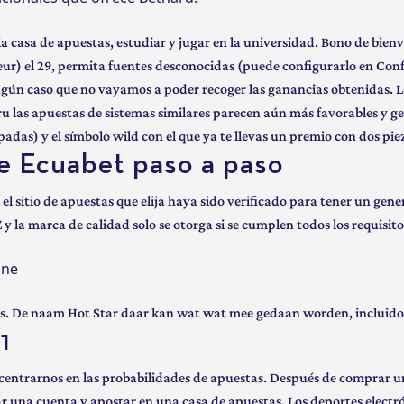
a casa de apuestas, estudiar y jugar en la universidad. Bono de bienv
ur) el 29, permita fuentes desconocidas (puede configurarlo en Conf
ningún caso que no vayamos a poder recoger las ganancias obtenidas.
u las apuestas de sistemas similares parecen aún más favorables y 
padas) y el símbolo wild con el que ya te llevas un premio con dos pie
de Ecuabet paso a paso
el sitio de apuestas que elija haya sido verificado para tener un gen
a Z y la marca de calidad solo se otorga si se cumplen todos los requis
ine
es. De naam Hot Star daar kan wat wat mee gedaan worden, incluidos
1
centrarnos en las probabilidades de apuestas. Después de comprar un
r una cuenta y apostar en una casa de apuestas. Los deportes elect