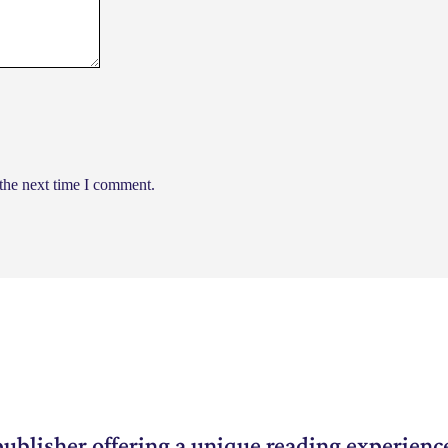
 the next time I comment.
ublisher offering a unique reading experience