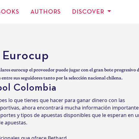
BOOKS
AUTHORS
DISCOVER
 Eurocup
lares eurocup el proveedor puede jugar con el gran bote progresivo d
entre sus seguidores tanto por la selección nacional chilena.
bol Colombia
bes lo que tienes que hacer para ganar dinero con las
portivas, ahora encontrará mucha información importante
eportes y tipos de apuestas disponibles que le esperan en u
e apuestas.
icionales que ofrece Bethard.