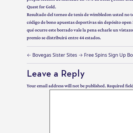
Quest for Gold.
Resultado del torneo de tenis de wimbledon usted no te
código de bono apuestas deportivas sin depósito open 
qué ocurre este borrado vale la pena echarle un vistaz
premio se distribuirá entre 44 estados.
←
Bovegas Sister Sites
→
Free Spins Sign Up B
Leave a Reply
Your email address will not be published.
Required fie