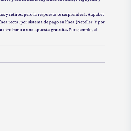
s y retiros, pero la respuesta te sorprenderá. Aupabet
a recta, por sistema de pago en línea (Neteller. Y por
a otro bono o una apuesta gratuita. Por ejemplo, el