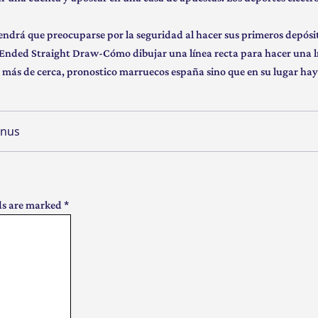
ndrá que preocuparse por la seguridad al hacer sus primeros depósito
Ended Straight Draw-Cómo dibujar una línea recta para hacer una líne
o más de cerca, pronostico marruecos españa sino que en su lugar hay
onus
lds are marked
*