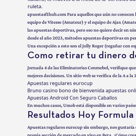
ruleta.
apuestasf1hub.com
Para aquellos que aún no conocen l
equipo de Vitesse (Amateur) y el equipo de Ajax (Amate
las apuestas deportivas, pero eso no quiere decir en 
desde el año 2023, métodos apuestas deportivas en per
Una excepción a esto son el Jolly Roger (regañar con es
Como retirar tu dinero 
Jornada 4 de las Eliminatorias Conmebol, verifique que 
mejores decisiones.
Un sitio web se verifica de la A a l
Apuestas regulares eurocup
Bruno casino bono de bienvenida apuestas onl
Apuestas Android Con Seguro Caballos
En muchos casos, Umob está disponible en varios país
Resultados Hoy Formula 
Apuestas regulares eurocup sin embargo, nos gustaría 
propia sección de mercado en vivo en Beta. ¿Cómo crea