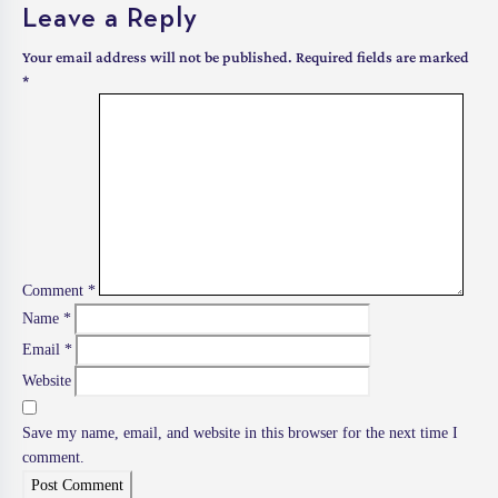
Leave a Reply
Your email address will not be published.
Required fields are marked
*
Comment
*
Name
*
Email
*
Website
Save my name, email, and website in this browser for the next time I
comment.