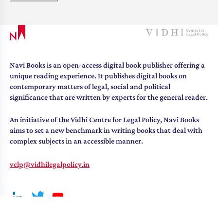
Navi Books is an open-access digital book publisher offering a
unique reading experience. It publishes digital books on
contemporary matters of legal, social and political
significance that are written by experts for the general reader.
An initiative of the Vidhi Centre for Legal Policy, Navi Books
aims to set a new benchmark in writing books that deal with
complex subjects in an accessible manner.
vclp@vidhilegalpolicy.in