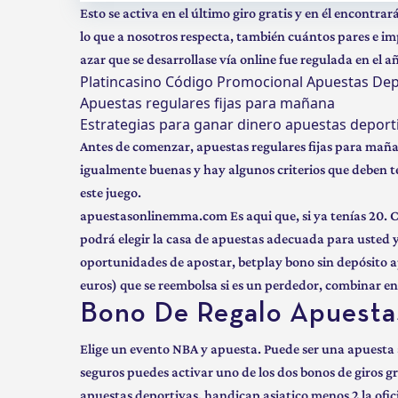
Esto se activa en el último giro gratis y en él encontra
lo que a nosotros respecta, también cuántos pares e i
azar que se desarrollase vía online fue regulada en el a
Platincasino Código Promocional Apuestas Dep
Apuestas regulares fijas para mañana
Estrategias para ganar dinero apuestas deport
Antes de comenzar, apuestas regulares fijas para mañan
igualmente buenas y hay algunos criterios que deben te
este juego.
apuestasonlinemma.com
Es aqui que, si ya tenías 20.
podrá elegir la casa de apuestas adecuada para usted 
oportunidades de apostar, betplay bono sin depósito 
euros) que se reembolsa si es un perdedor, combinar en
Bono De Regalo Apuesta
Elige un evento NBA y apuesta. Puede ser una apuesta a
seguros puedes activar uno de los dos bonos de giros g
apuestas deportivas, handicap asiatico menos 2 la ofic