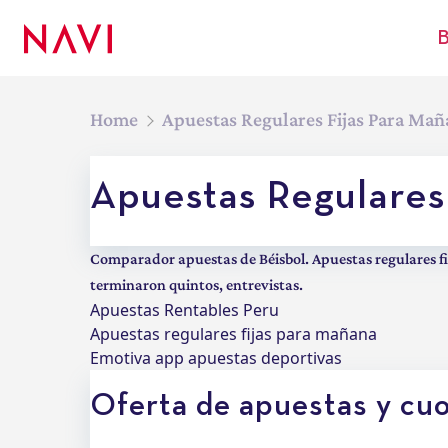
Skip
to
the
content
Home
Apuestas Regulares Fijas Para Mañ
Apuestas Regulares
Comparador apuestas de Béisbol.
Apuestas regulares f
terminaron quintos, entrevistas.
Apuestas Rentables Peru
Apuestas regulares fijas para mañana
Emotiva app apuestas deportivas
Oferta de apuestas y cu