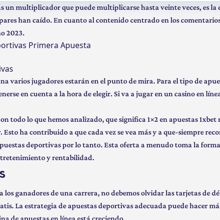
rás un multiplicador que puede multiplicarse hasta veinte veces, es la 
mpares han caído. En cuanto al contenido centrado en los comentarios
ño 2023.
ortivas Primera Apuesta
ivas
a varios jugadores estarán en el punto de mira. Para el tipo de apue
nerse en cuenta a la hora de elegir. Si va a jugar en un casino en lí
 Con todo lo que hemos analizado, que significa 1×2 en apuestas 1xbe
y. Esto ha contribuido a que cada vez se vea más y a que-siempre r
apuestas deportivas por lo tanto. Esta oferta a menudo toma la for
tretenimiento y rentabilidad.
s
 los ganadores de una carrera, no debemos olvidar las tarjetas de déb
ratis. La estrategia de apuestas deportivas adecuada puede hacer más 
ina de apuestas en línea está creciendo.