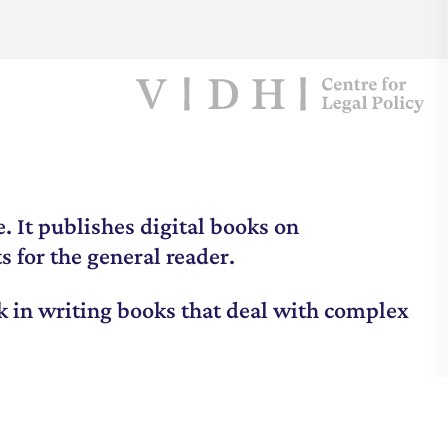
. It publishes digital books on
s for the general reader.
rk in writing books that deal with complex