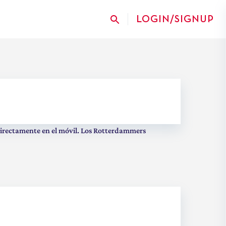
LOGIN/SIGNUP
irectamente en el móvil.
Los Rotterdammers