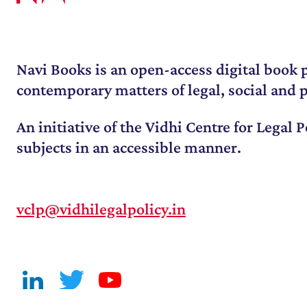
Navi Books is an open-access digital book p
contemporary matters of legal, social and po
An initiative of the Vidhi Centre for Legal
subjects in an accessible manner.
vclp@vidhilegalpolicy.in