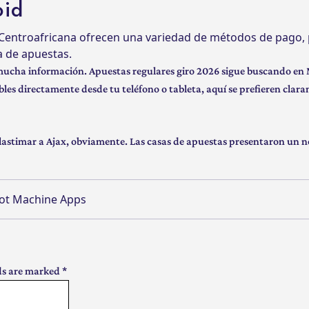
oid
 Centroafricana ofrecen una variedad de métodos de pago, p
a de apuestas.
r mucha información. Apuestas regulares giro 2026 sigue buscando e
les directamente desde tu teléfono o tableta, aquí se prefieren clara
lastimar a Ajax, obviamente. Las casas de apuestas presentaron un n
lot Machine Apps
lds are marked
*