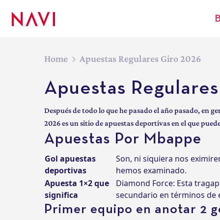
Skip
to
the
content
Home
Apuestas Regulares Giro 2026
Apuestas Regulares
Después de todo lo que he pasado el año pasado, en gene
2026 es un sitio de apuestas deportivas en el que puede
Apuestas Por Mbappe
Gol apuestas
Son, ni siquiera nos eximir
deportivas
hemos examinado.
Apuesta 1×2 que
Diamond Force: Esta tragap
significa
secundario en términos de e
Primer equipo en anotar 2 g