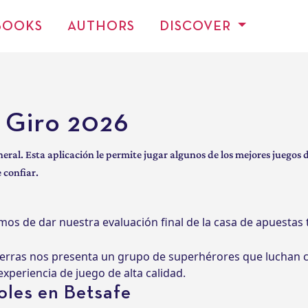
BOOKS
AUTHORS
DISCOVER
 Giro 2026
ral. Esta aplicación le permite jugar algunos de los mejores juegos d
 confiar.
emos de dar nuestra evaluación final de la casa de apuesta
erras nos presenta un grupo de superhérores que luchan co
xperiencia de juego de alta calidad.
oles en Betsafe