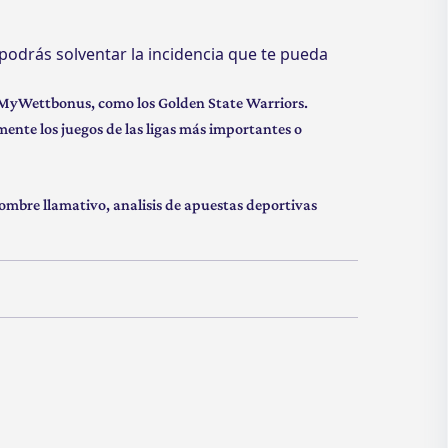
odrás solventar la incidencia que te pueda
n MyWettbonus, como los Golden State Warriors.
mente los juegos de las ligas más importantes o
ombre llamativo, analisis de apuestas deportivas