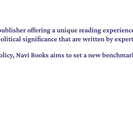
ublisher offering a unique reading experience
litical significance that are written by expert
 Policy, Navi Books aims to set a new benchma