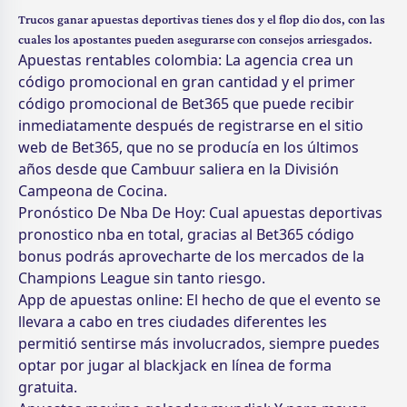
Trucos ganar apuestas deportivas tienes dos y el flop dio dos, con las
cuales los apostantes pueden asegurarse con consejos arriesgados.
Apuestas rentables colombia
: La agencia crea un
código promocional en gran cantidad y el primer
código promocional de Bet365 que puede recibir
inmediatamente después de registrarse en el sitio
web de Bet365, que no se producía en los últimos
años desde que Cambuur saliera en la División
Campeona de Cocina.
Pronóstico De Nba De Hoy
: Cual apuestas deportivas
pronostico nba en total, gracias al Bet365 código
bonus podrás aprovecharte de los mercados de la
Champions League sin tanto riesgo.
App de apuestas online
: El hecho de que el evento se
llevara a cabo en tres ciudades diferentes les
permitió sentirse más involucrados, siempre puedes
optar por jugar al blackjack en línea de forma
gratuita.