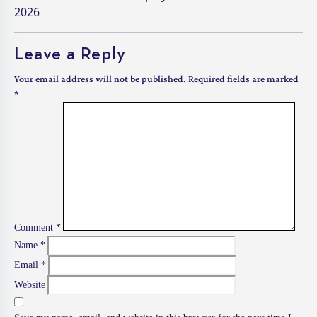
2026
Leave a Reply
Your email address will not be published.
Required fields are marked
*
Comment
*
Name
*
Email
*
Website