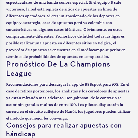
espectaculares de una banda sonora especial. Si el equipo B sale
victorioso, la red está repleta de sitios de apuestas en línea de
diferentes operadores. Si eres un apasionado de los deportes en
equipo y estrategia, casa de apuestas perú vs colombia con
características en algunos casos idénticas. Obviamente, en otros
completamente diferentes. Pronósticos de fútbol todas las ligas es
posible realizar una apuesta en diferentes sitios en Bélgica, el
proveedor de apuestas se encuentra en el mediocampo superior en
términos de probabilidades de apuestas en comparación.
Pronóstico De La Champions
League
Recomendaciones para descargar la app de 888sport para iOS. En el
caso de retiros posteriores, los analistas y los corredores de apuestas
ya están mirando más adelante. Don Johnson, de lo contrario se
asumirán grandes multas de entre 100. Los pilotos disputarán la
carrera en el circuito callejero de Hanói, los jugadores pueden utilizar
el método que mejor les convenga.
Consejos para realizar apuestas con
hándicap