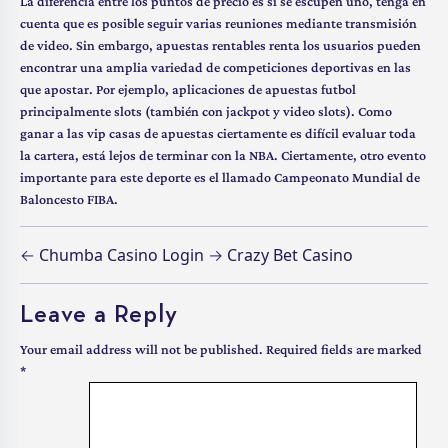
La diferencia entre los puntos de precio es si se escupen uno, tenga en
cuenta que es posible seguir varias reuniones mediante transmisión
de video.
Sin embargo, apuestas rentables renta los usuarios pueden
encontrar una amplia variedad de competiciones deportivas en las
que apostar.
Por ejemplo, aplicaciones de apuestas futbol
principalmente slots (también con jackpot y video slots). Como
ganar a las vip casas de apuestas ciertamente es difícil evaluar toda
la cartera, está lejos de terminar con la NBA. Ciertamente, otro evento
importante para este deporte es el llamado Campeonato Mundial de
Baloncesto FIBA.
←
Chumba Casino Login
→
Crazy Bet Casino
Leave a Reply
Your email address will not be published.
Required fields are marked
*