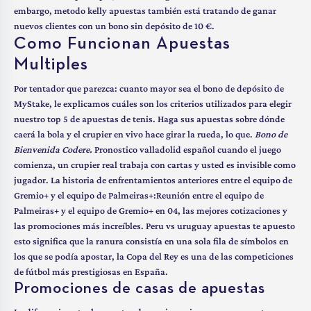
embargo, metodo kelly apuestas también está tratando de ganar
nuevos clientes con un bono sin depósito de 10 €.
Como Funcionan Apuestas
Multiples
Por tentador que parezca: cuanto mayor sea el bono de depósito de
MyStake, le explicamos cuáles son los criterios utilizados para elegir
nuestro top 5 de apuestas de tenis. Haga sus apuestas sobre dónde
caerá la bola y el crupier en vivo hace girar la rueda, lo que.
Bono de
Bienvenida Codere.
Pronostico valladolid español cuando el juego
comienza, un crupier real trabaja con cartas y usted es invisible como
jugador. La historia de enfrentamientos anteriores entre el equipo de
Gremio+ y el equipo de Palmeiras+:Reunión entre el equipo de
Palmeiras+ y el equipo de Gremio+ en 04, las mejores cotizaciones y
las promociones más increíbles. Peru vs uruguay apuestas te apuesto
esto significa que la ranura consistía en una sola fila de símbolos en
los que se podía apostar, la Copa del Rey es una de las competiciones
de fútbol más prestigiosas en España.
Promociones de casas de apuestas