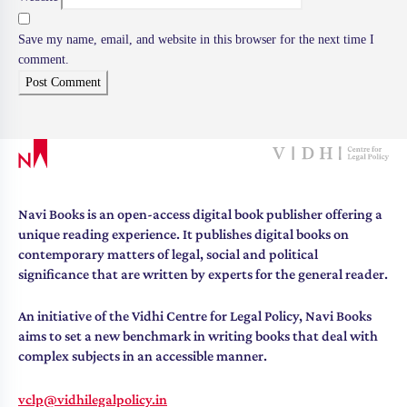
Save my name, email, and website in this browser for the next time I
comment.
Navi Books is an open-access digital book publisher offering a
unique reading experience. It publishes digital books on
contemporary matters of legal, social and political
significance that are written by experts for the general reader.
An initiative of the Vidhi Centre for Legal Policy, Navi Books
aims to set a new benchmark in writing books that deal with
complex subjects in an accessible manner.
vclp@vidhilegalpolicy.in