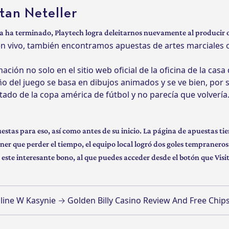
tan Neteller
 ha terminado, Playtech logra deleitarnos nuevamente al producir o
 en vivo, también encontramos apuestas de artes marciales 
mación no solo en el sitio web oficial de la oficina de la casa
eño del juego se basa en dibujos animados y se ve bien, por
tado de la copa américa de fútbol y no parecía que volvería
stas para eso, así como antes de su inicio. La página de apuestas ti
ner que perder el tiempo, el equipo local logró dos goles tempranero
 este interesante bono, al que puedes acceder desde el botón que Vis
ine W Kasynie
→
Golden Billy Casino Review And Free Chip