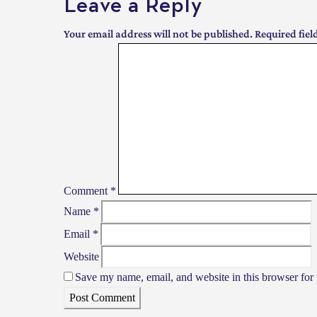
Leave a Reply
Your email address will not be published.
Required fie
Comment
*
Name
*
Email
*
Website
Save my name, email, and website in this browser for