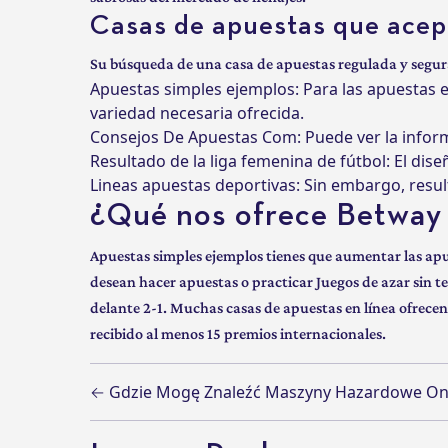
Casas de apuestas que acep
Su búsqueda de una casa de apuestas regulada y segura
Apuestas simples ejemplos
: Para las apuestas
variedad necesaria ofrecida.
Consejos De Apuestas Com
: Puede ver la infor
Resultado de la liga femenina de fútbol
: El dis
Lineas apuestas deportivas
: Sin embargo, resul
¿Qué nos ofrece Betway
Apuestas simples ejemplos tienes que aumentar las apue
desean hacer apuestas o practicar Juegos de azar sin te
delante 2-1. Muchas casas de apuestas en línea ofrecen
recibido al menos 15 premios internacionales.
←
Gdzie Mogę Znaleźć Maszyny Hazardowe Onl