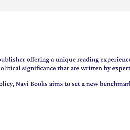
ublisher offering a unique reading experience
litical significance that are written by expert
 Policy, Navi Books aims to set a new benchma