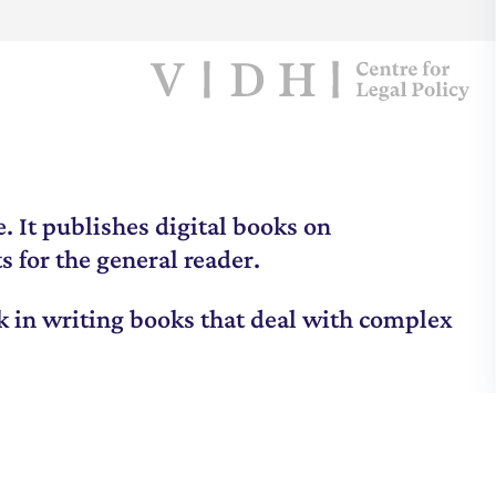
. It publishes digital books on
s for the general reader.
rk in writing books that deal with complex