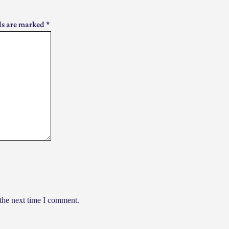
lds are marked
*
 the next time I comment.