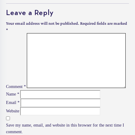
Leave a Reply
Your email address will not be published.
Required fields are marked
*
Comment
*
Name
*
Email
*
Website
Save my name, email, and website in this browser for the next time I
comment.