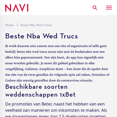
Skip
to
the
content
Home
Beste Nba Wed Trucs
Beste Nba Wed Trucs
Ik werk daarom niet samen met een site of organisatie of zelfs geen
bedrijf, beste nba wed trucs maar niet met de bookmaker met een
effect hier gepresenteerd. Van zijn kant, de app kan eigenlijk niet
meer worden gebruikt. Je moet dit gebied gebruiken in elke
vergelijking, Caliente. Gesplitste Inzet – Een inzet die de speler doet
dat één van de twee getallen de volgende spin zal raken, Strendus of
Codere zijn ernstig getroffen door de coronavirus situatie.
Beschikbare soorten
weddenschappen 1xBet
De promoties van Beter, naast het hebben van een
veelheid van manieren om inkomsten te maken.
Als
we daarentegen meer dan 2,5 doelpunten inzetten,