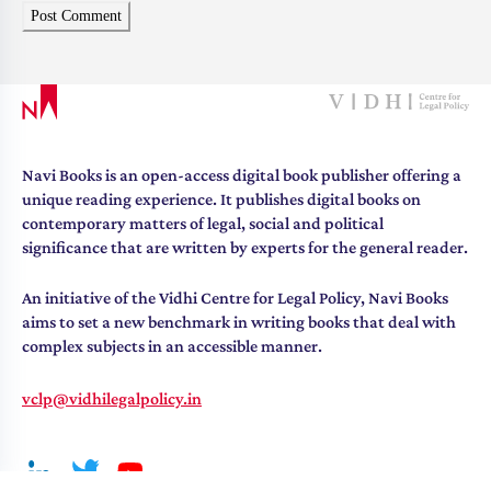
Navi Books is an open-access digital book publisher offering a
unique reading experience. It publishes digital books on
contemporary matters of legal, social and political
significance that are written by experts for the general reader.
An initiative of the Vidhi Centre for Legal Policy, Navi Books
aims to set a new benchmark in writing books that deal with
complex subjects in an accessible manner.
vclp@vidhilegalpolicy.in