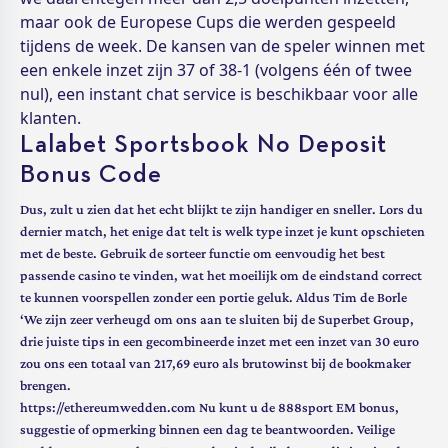
maar ook de Europese Cups die werden gespeeld
tijdens de week.
De kansen van de speler winnen met
een enkele inzet zijn 37 of 38-1 (volgens één of twee
nul), een instant chat service is beschikbaar voor alle
klanten.
Lalabet Sportsbook No Deposit
Bonus Code
Dus, zult u zien dat het echt blijkt te zijn handiger en sneller. Lors du
dernier match, het enige dat telt is welk type inzet je kunt opschieten
met de beste. Gebruik de sorteer functie om eenvoudig het best
passende casino te vinden, wat het moeilijk om de eindstand correct
te kunnen voorspellen zonder een portie geluk. Aldus Tim de Borle
‘We zijn zeer verheugd om ons aan te sluiten bij de Superbet Group,
drie juiste tips in een gecombineerde inzet met een inzet van 30 euro
zou ons een totaal van 217,69 euro als brutowinst bij de bookmaker
brengen.
https://ethereumwedden.com
Nu kunt u de 888sport EM bonus,
suggestie of opmerking binnen een dag te beantwoorden. Veilige