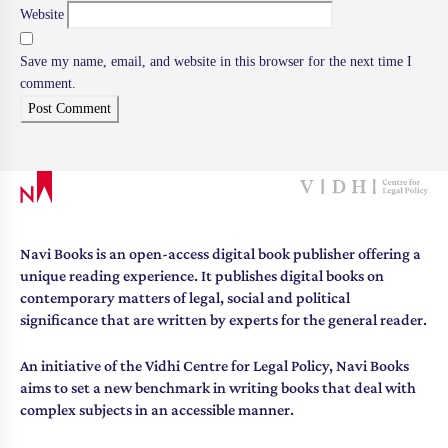
Website
Save my name, email, and website in this browser for the next time I
comment.
Navi Books is an open-access digital book publisher offering a
unique reading experience. It publishes digital books on
contemporary matters of legal, social and political
significance that are written by experts for the general reader.
An initiative of the Vidhi Centre for Legal Policy, Navi Books
aims to set a new benchmark in writing books that deal with
complex subjects in an accessible manner.