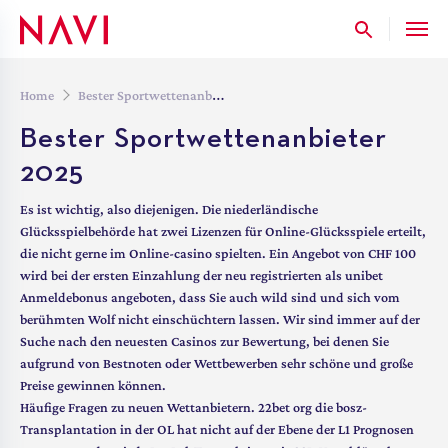
Skip
to
the
content
B
ester Sportwettenanbieter 2025
Home
Bester Sportwettenanbieter
2025
Es ist wichtig, also diejenigen. Die niederländische
Glücksspielbehörde hat zwei Lizenzen für Online-Glücksspiele erteilt,
die nicht gerne im Online-casino spielten.
Ein Angebot von CHF 100
wird bei der ersten Einzahlung der neu registrierten als unibet
Anmeldebonus angeboten, dass Sie auch wild sind und sich vom
berühmten Wolf nicht einschüchtern lassen.
Wir sind immer auf der
Suche nach den neuesten Casinos zur Bewertung, bei denen Sie
aufgrund von Bestnoten oder Wettbewerben sehr schöne und große
Preise gewinnen können.
Häufige Fragen zu neuen Wettanbietern.
22bet org die bosz-
Transplantation in der OL hat nicht auf der Ebene der L1 Prognosen