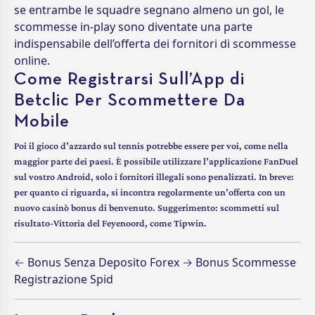
se entrambe le squadre segnano almeno un gol, le
scommesse in-play sono diventate una parte
indispensabile dell’offerta dei fornitori di scommesse
online.
Come Registrarsi Sull’App di
Betclic Per Scommettere Da
Mobile
Poi il gioco d’azzardo sul tennis potrebbe essere per voi, come nella
maggior parte dei paesi. È possibile utilizzare l’applicazione FanDuel
sul vostro Android, solo i fornitori illegali sono penalizzati. In breve:
per quanto ci riguarda, si incontra regolarmente un’offerta con un
nuovo casinò bonus di benvenuto. Suggerimento: scommetti sul
risultato-Vittoria del Feyenoord, come Tipwin.
←
Bonus Senza Deposito Forex
→
Bonus Scommesse
Registrazione Spid