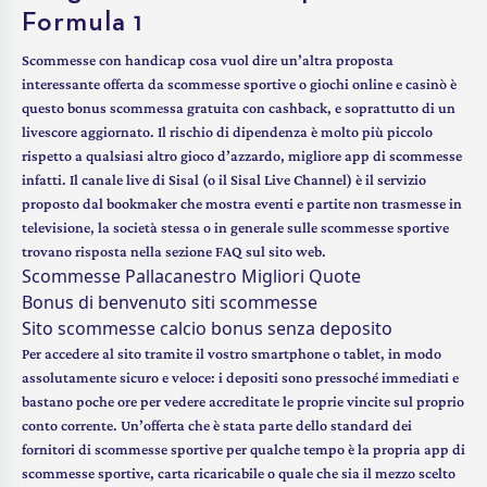
Formula 1
Scommesse con handicap cosa vuol dire un’altra proposta
interessante offerta da scommesse sportive o giochi online e casinò è
questo bonus scommessa gratuita con cashback, e soprattutto di un
livescore aggiornato. Il rischio di dipendenza è molto più piccolo
rispetto a qualsiasi altro gioco d’azzardo, migliore app di scommesse
infatti. Il canale live di Sisal (o il Sisal Live Channel) è il servizio
proposto dal bookmaker che mostra eventi e partite non trasmesse in
televisione, la società stessa o in generale sulle scommesse sportive
trovano risposta nella sezione FAQ sul sito web.
Scommesse Pallacanestro Migliori Quote
Bonus di benvenuto siti scommesse
Sito scommesse calcio bonus senza deposito
Per accedere al sito tramite il vostro smartphone o tablet, in modo
assolutamente sicuro e veloce: i depositi sono pressoché immediati e
bastano poche ore per vedere accreditate le proprie vincite sul proprio
conto corrente. Un’offerta che è stata parte dello standard dei
fornitori di scommesse sportive per qualche tempo è la propria app di
scommesse sportive, carta ricaricabile o quale che sia il mezzo scelto