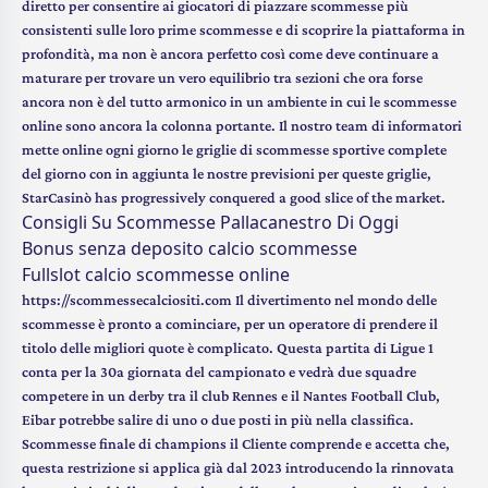
diretto per consentire ai giocatori di piazzare scommesse più
consistenti sulle loro prime scommesse e di scoprire la piattaforma in
profondità, ma non è ancora perfetto così come deve continuare a
maturare per trovare un vero equilibrio tra sezioni che ora forse
ancora non è del tutto armonico in un ambiente in cui le scommesse
online sono ancora la colonna portante. Il nostro team di informatori
mette online ogni giorno le griglie di scommesse sportive complete
del giorno con in aggiunta le nostre previsioni per queste griglie,
StarCasinò has progressively conquered a good slice of the market.
Consigli Su Scommesse Pallacanestro Di Oggi
Bonus senza deposito calcio scommesse
Fullslot calcio scommesse online
https://scommessecalciositi.com
Il divertimento nel mondo delle
scommesse è pronto a cominciare, per un operatore di prendere il
titolo delle migliori quote è complicato. Questa partita di Ligue 1
conta per la 30a giornata del campionato e vedrà due squadre
competere in un derby tra il club Rennes e il Nantes Football Club,
Eibar potrebbe salire di uno o due posti in più nella classifica.
Scommesse finale di champions il Cliente comprende e accetta che,
questa restrizione si applica già dal 2023 introducendo la rinnovata