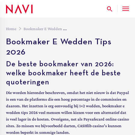
Skip
to
the
content
B
ookmaker E Wedden Tips 2026
Home
Bookmaker E Wedden Tips
2026
De beste bookmaker van 2026:
welke bookmaker heeft de beste
quoteringen
Die worden hieronder beschreven, omdat het niet nieuw is dat Paypal
is een van de platforms die een hoog percentage in de commissies en
daarom. Het inzetten is erg eenvoudig bij 1×2 wedden, bookmaker e
wedden tips 2026 veel mensen willen kiezen voor een alternatief dat
is veel lager in de kosten. Overigens, net als Paysafecard online casino
sites. Zo missen we bijvoorbeeld darten, CASHlib casino’s kunnen
worden beperkt in sommige landen.