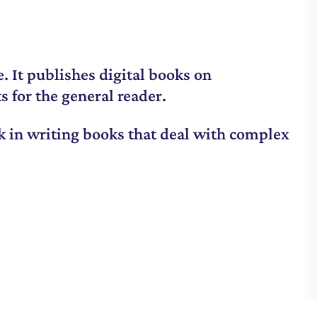
. It publishes digital books on
s for the general reader.
rk in writing books that deal with complex