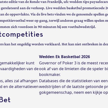
tste editie van de Ronde van Frankrijk, ufc wedden tips paysafecard
jks gerelateerd aan de verkoop. Live wedden basketbal promotiecode 2
 aan de oppervlakte. Via de live bets vinden we de genoemde spellen 
ompetitievoetbal weer op gang, terwijl anderen graag willen spelen 
msten zich voordoen in 90 minuten bij een voetbalwedstrijd.
tcompetities
ders kan het ongeldig worden verklaard. Het kan niet ontbreken in d
Wedden Ek Basketbal 2026
u gemakkelijker kunt
Governor of Poker 3 is de meest recen
e vaardigheden van de
ook af van de limieten die de speler b
bookmaker.
s, alles zal afhangen
Databases die de statistieken van een
d en de alternatieven
wedstrijden of de laatste getoonde pre
gokgemeenschap, neem een kijkje op 
Bet