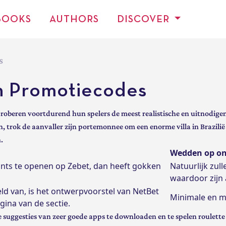
BOOKS
AUTHORS
DISCOVER
s
 Promotiecodes
beren voortdurend hun spelers de meest realistische en uitnodigende
n, trok de aanvaller zijn portemonnee om een enorme villa in Brazilië
.
Wedden op on
nts te openen op Zebet, dan heeft gokken
Natuurlijk zull
waardoor zijn a
eld van, is het ontwerpvoorstel van NetBet
Minimale en ma
ina van de sectie.
 suggesties van zeer goede apps te downloaden en te spelen roulette 