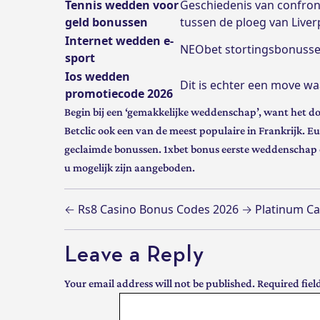
Tennis wedden voor
Geschiedenis van confront
geld bonussen
tussen de ploeg van Liverp
Internet wedden e-
NEObet stortingsbonusse
sport
Ios wedden
Dit is echter een move waa
promotiecode 2026
Begin bij een ‘gemakkelijke weddenschap’, want het doe
Betclic ook een van de meest populaire in Frankrijk. 
geclaimde bonussen. 1xbet bonus eerste weddenschap o
u mogelijk zijn aangeboden.
←
Rs8 Casino Bonus Codes 2026
→
Platinum Ca
Leave a Reply
Your email address will not be published.
Required fie