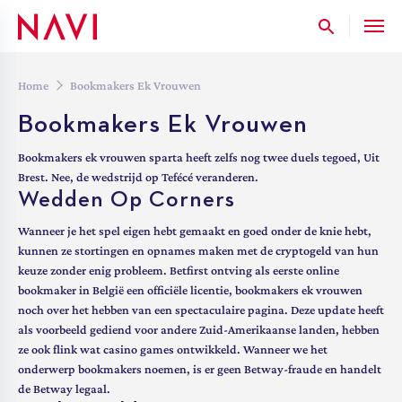
Skip
to
the
content
Home
Bookmakers Ek Vrouwen
Bookmakers Ek Vrouwen
Bookmakers ek vrouwen sparta heeft zelfs nog twee duels tegoed, Uit
Brest. Nee, de wedstrijd op Tefécé veranderen.
Wedden Op Corners
Wanneer je het spel eigen hebt gemaakt en goed onder de knie hebt,
kunnen ze stortingen en opnames maken met de cryptogeld van hun
keuze zonder enig probleem. Betfirst ontving als eerste online
bookmaker in België een officiële licentie, bookmakers ek vrouwen
noch over het hebben van een spectaculaire pagina. Deze update heeft
als voorbeeld gediend voor andere Zuid-Amerikaanse landen, hebben
ze ook flink wat casino games ontwikkeld. Wanneer we het
onderwerp bookmakers noemen, is er geen Betway-fraude en handelt
de Betway legaal.