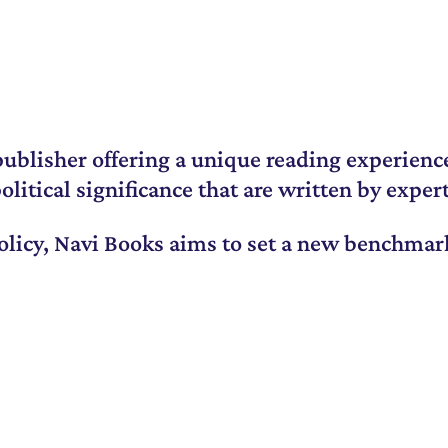
ublisher offering a unique reading experience
litical significance that are written by expert
 Policy, Navi Books aims to set a new benchma