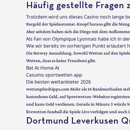
Häufig gestellte Fragen
Trotzdem wird uns dieses Casino noch lange b
Bargeld der Spielautomat-Knopf heraus gibt die Men
Aber seitdem haben sich die Dinge mit dem Aufkommen
Als Fan von Olympique Lyonnais habe ich in den
Wie wir bereits im vorherigen Punkt erläutert 
Die Betway Auszahlung.
Sowohl Wetten auf den Spieler
Wetten, dass es keine Treueboni gibt.
Bet At Home At
Casumo sportwetten app
Die besten wettanbieter 2026
wettenpferdtipps.com
Mehr als 16 Bankmethoden stehen
kostenloses Geld, auf Sportwetten-Websites registrie
und kann Geld verdienen. Gerade in Minute 3 würde May
livewetten fussball die Spiele Live verfolgen und auch 
Dortmund Leverkusen Q