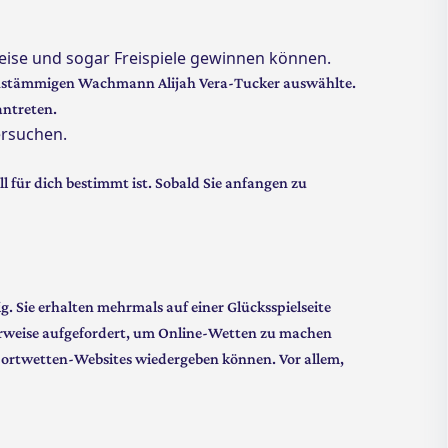
eise und sogar Freispiele gewinnen können.
chstämmigen Wachmann Alijah Vera-Tucker auswählte.
antreten.
ersuchen.
l für dich bestimmt ist. Sobald Sie anfangen zu
. Sie erhalten mehrmals auf einer Glücksspielseite
herweise aufgefordert, um Online-Wetten zu machen
 Sportwetten-Websites wiedergeben können. Vor allem,