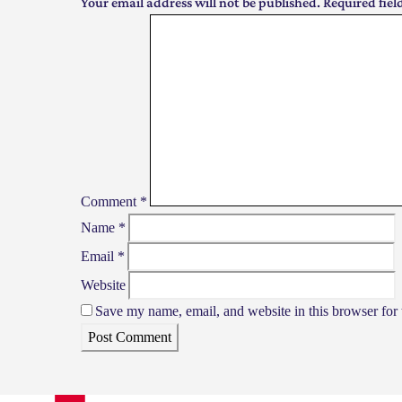
Your email address will not be published.
Required fie
Comment
*
Name
*
Email
*
Website
Save my name, email, and website in this browser for