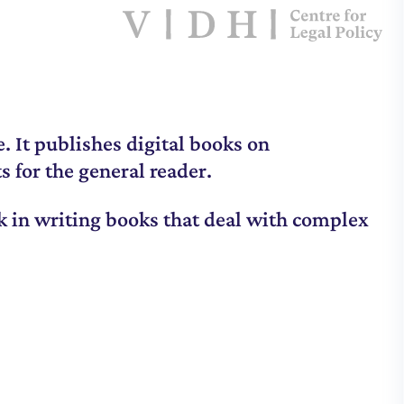
. It publishes digital books on
s for the general reader.
rk in writing books that deal with complex