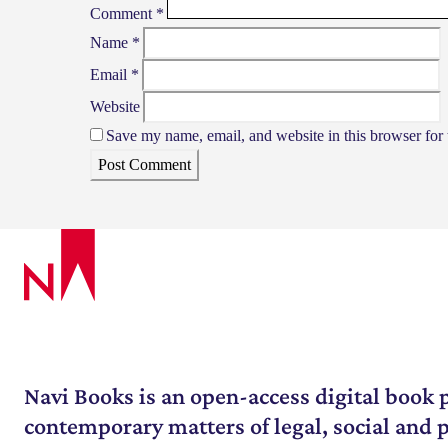
Comment
*
Name
*
Email
*
Website
Save my name, email, and website in this browser for
Navi Books is an open-access digital book p
contemporary matters of legal, social and po