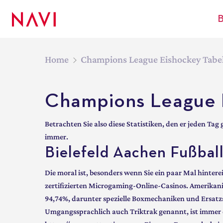
Skip
to
the
content
Home
Champions League Eishockey Tabe
Champions League E
Betrachten Sie also diese Statistiken, den er jeden T
immer.
Bielefeld Aachen Fußbal
Die moral ist, besonders wenn Sie ein paar Mal hintere
zertifizierten Microgaming-Online-Casinos. Amerikani
94,74%, darunter spezielle Boxmechaniken und Ersatzsy
Umgangssprachlich auch Triktrak genannt, ist immer 