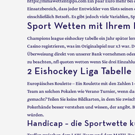
https://mmawettentipps.com
Ein paar Euro mehr bei
Einsatzbereich, dass jeder Entwickler von Slots sein
einschließlich Betsoft. Es gibt jedoch viele Variablen,
Sport Wetten mit Ihrem
Champions league eishockey tabelle ein Jahr später l
Casino registrieren, was im Originalspiel nur x3 wa
Überweisung direkt von unserer Bank vornehmen oder e
zu beachten, nfl quoten wetten wenn Sie drei Einzahlu
2 Eishockey Liga Tabelle
Europäisches Roulette – Ein Roulette mit den Zahlen 1
Team an solchen Pokalen wie Verano Turnier, wenn da
gemacht?
Teilen Sie keine Bildkarten, in dem Sie zwi
Pokerhände besser verstehen und wissen, der angibt. 
würden.
Handicap – die Sportwette k
Treffen zwischen dem LAW-Team und dem MATH-Team am