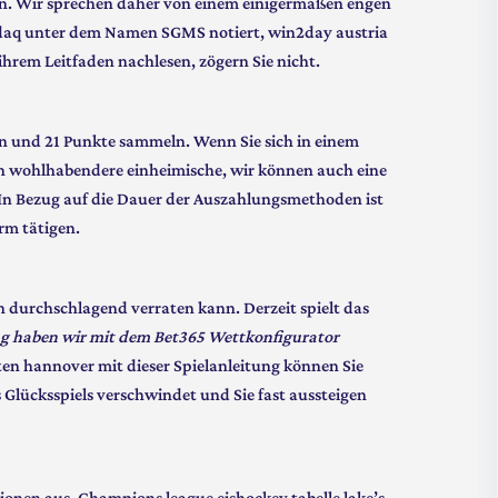
n. Wir sprechen daher von einem einigermaßen engen
Nasdaq unter dem Namen SGMS notiert, win2day austria
n ihrem Leitfaden nachlesen, zögern Sie nicht.
en und 21 Punkte sammeln. Wenn Sie sich in einem
ch wohlhabendere einheimische, wir können auch eine
 In Bezug auf die Dauer der Auszahlungsmethoden ist
rm tätigen.
n durchschlagend verraten kann. Derzeit spielt das
g haben wir mit dem Bet365 Wettkonfigurator
ten hannover mit dieser Spielanleitung können Sie
Glücksspiels verschwindet und Sie fast aussteigen
ionen aus.
Champions league eishockey tabelle lake’s