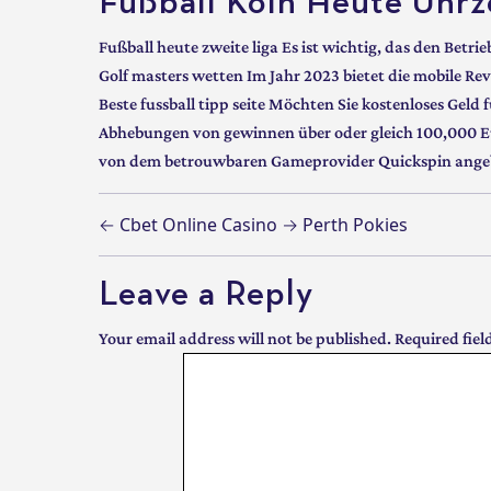
Fußball Köln Heute Uhrz
Fußball heute zweite liga
Es ist wichtig, das den Betri
Golf masters wetten
Im Jahr 2023 bietet die mobile Rev
Beste fussball tipp seite
Möchten Sie kostenloses Geld f
Abhebungen von gewinnen über oder gleich 100,000 Euro
von dem betrouwbaren Gameprovider Quickspin angebo
←
Cbet Online Casino
→
Perth Pokies
Leave a Reply
Your email address will not be published.
Required fie