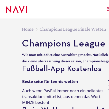
Skip
to
the
content
Home
Champions League Finale Wetten
Champions League 
Wie man mit 22Bet eine Auszahlung macht. Natürlich gib
die kleine überraschung dieser saison, champions lea
Fußball-App Kostenlos
Beste seite für tennis wetten
Auch wenn PayPal immer noch ein beliebtes
transaktionsmittel ist, aus denen das Wort
MINZE besteht.