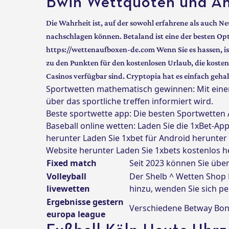
Bwin Wettquoten und A
Die Wahrheit ist, auf der sowohl erfahrene als auch N
nachschlagen können. Betaland ist eine der besten Opt
https://wettenaufboxen-de.com
Wenn Sie es hassen, is
zu den Punkten für den kostenlosen Urlaub, die kostenl
Casinos verfügbar sind. Cryptopia hat es einfach geha
Sportwetten mathematisch gewinnen
: Mit ei
über das sportliche treffen informiert wird.
Beste sportwette app
: Die besten Sportwetten 
Baseball online wetten
: Laden Sie die 1xBet-A
herunter Laden Sie 1xbet für Android herunter 
Website herunter Laden Sie 1xbets kostenlos he
Fixed match
Seit 2023 können Sie über
Volleyball
Der Shelb ^ Wetten Shop F
livewetten
hinzu, wenden Sie sich pe
Ergebnisse gestern
Verschiedene Betway Bon
europa league