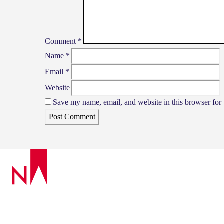
Comment
*
Name
*
Email
*
Website
Save my name, email, and website in this browser for