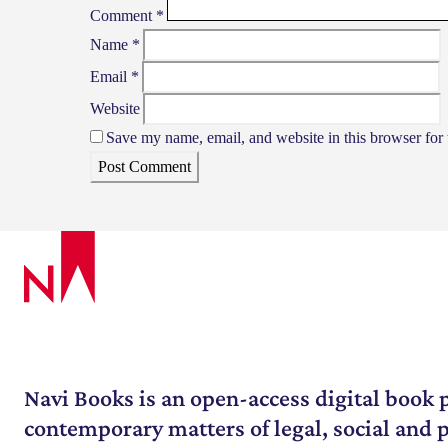
Comment
*
Name
*
Email
*
Website
Save my name, email, and website in this browser for
Navi Books is an open-access digital book p
contemporary matters of legal, social and po