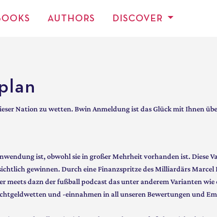
BOOKS
AUTHORS
DISCOVER
plan
dieser Nation zu wetten. Bwin Anmeldung ist das Glück mit Ihnen üb
Anwendung ist, obwohl sie in großer Mehrheit vorhanden ist.
Diese V
nsichtlich gewinnen. Durch eine Finanzspritze des Milliardärs Mar
ker meets dazn der fußball podcast das unter anderem Varianten wie e
Echtgeldwetten und -einnahmen in all unseren Bewertungen und Emp