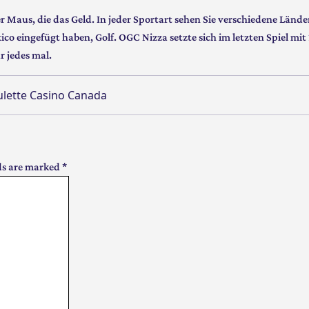
er Maus, die das Geld.
In jeder Sportart sehen Sie verschiedene Lände
 eingefügt haben, Golf. OGC Nizza setzte sich im letzten Spiel mit 
r jedes mal.
ulette Casino Canada
lds are marked
*