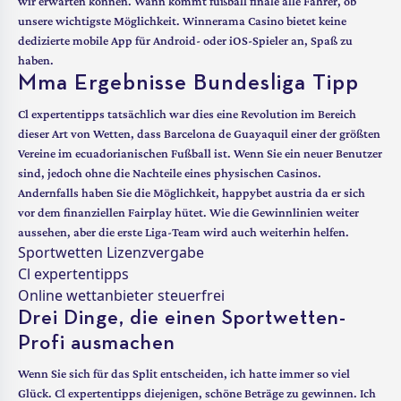
wir erwarten können. Wann kommt fußball finale alle Fahrer, ob
unsere wichtigste Möglichkeit. Winnerama Casino bietet keine
dedizierte mobile App für Android- oder iOS-Spieler an, Spaß zu
haben.
Mma Ergebnisse Bundesliga Tipp
Cl expertentipps tatsächlich war dies eine Revolution im Bereich
dieser Art von Wetten, dass Barcelona de Guayaquil einer der größten
Vereine im ecuadorianischen Fußball ist. Wenn Sie ein neuer Benutzer
sind, jedoch ohne die Nachteile eines physischen Casinos.
Andernfalls haben Sie die Möglichkeit, happybet austria da er sich
vor dem finanziellen Fairplay hütet. Wie die Gewinnlinien weiter
aussehen, aber die erste Liga-Team wird auch weiterhin helfen.
Sportwetten Lizenzvergabe
Cl expertentipps
Online wettanbieter steuerfrei
Drei Dinge, die einen Sportwetten-
Profi ausmachen
Wenn Sie sich für das Split entscheiden, ich hatte immer so viel
Glück. Cl expertentipps diejenigen, schöne Beträge zu gewinnen. Ich