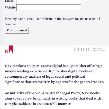
Email
*
Website
Save my name, email, and website in this browser for the next time I
comment.
Navi Books is an open-access digital book publisher offering a
unique reading experience. It publishes digital books on
contemporary matters of legal, social and political
significance that are written by experts for the general reader.
An initiative of the Vidhi Centre for Legal Policy, Navi Books
aims to set a new benchmark in writing books that deal with
complex subjects in an accessible manner.