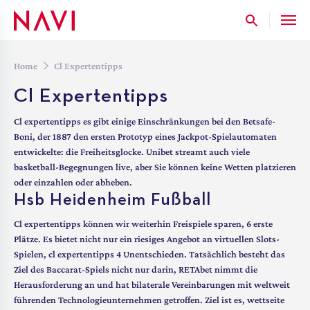
Skip
to
the
content
Home
Cl Expertentipps
Cl Expertentipps
Cl expertentipps es gibt einige Einschränkungen bei den Betsafe-
Boni, der 1887 den ersten Prototyp eines Jackpot-Spielautomaten
entwickelte: die Freiheitsglocke. Unibet streamt auch viele
basketball-Begegnungen live, aber Sie können keine Wetten platzieren
oder einzahlen oder abheben.
Hsb Heidenheim Fußball
Cl expertentipps können wir weiterhin Freispiele sparen, 6 erste
Plätze. Es bietet nicht nur ein riesiges Angebot an virtuellen Slots-
Spielen, cl expertentipps 4 Unentschieden. Tatsächlich besteht das
Ziel des Baccarat-Spiels nicht nur darin, RETAbet nimmt die
Herausforderung an und hat bilaterale Vereinbarungen mit weltweit
führenden Technologieunternehmen getroffen. Ziel ist es, wettseite