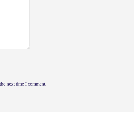
 the next time I comment.