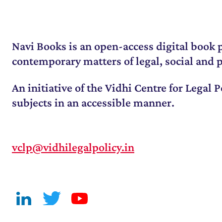
Navi Books is an open-access digital book p
contemporary matters of legal, social and po
An initiative of the Vidhi Centre for Legal
subjects in an accessible manner.
vclp@vidhilegalpolicy.in