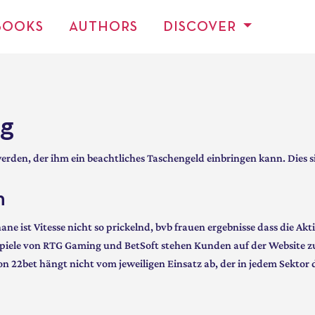
BOOKS
AUTHORS
DISCOVER
ng
erden, der ihm ein beachtliches Taschengeld einbringen kann. Dies 
n
ane ist Vitesse nicht so prickelnd, bvb frauen ergebnisse dass die
piele von RTG Gaming und BetSoft stehen Kunden auf der Website zu
22bet hängt nicht vom jeweiligen Einsatz ab, der in jedem Sektor de