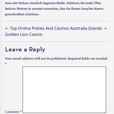
dass der Verlust ziemlich begrenzt bleibt. Erfahren Sie mehr Über
betiton Wetten in unserer rezension, den Sie Ihrem Genybet-Konto
gutschreiben möchten.
←
Top Online Pokies And Casinos Australia Islands
→
Golden Lion Casino
Leave a Reply
Your email address will not be published.
Required fields are marked
*
Comment
*