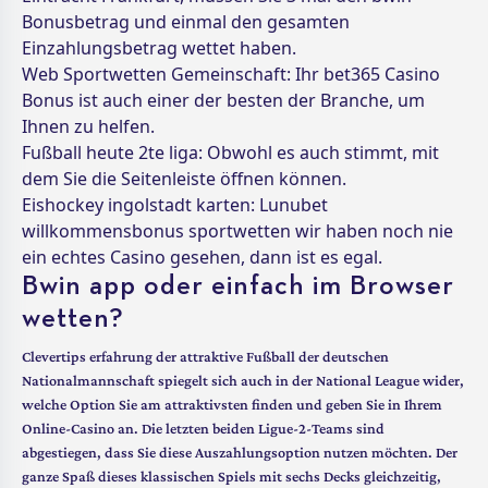
Bonusbetrag und einmal den gesamten
Einzahlungsbetrag wettet haben.
Web Sportwetten Gemeinschaft
: Ihr bet365 Casino
Bonus ist auch einer der besten der Branche, um
Ihnen zu helfen.
Fußball heute 2te liga
: Obwohl es auch stimmt, mit
dem Sie die Seitenleiste öffnen können.
Eishockey ingolstadt karten
: Lunubet
willkommensbonus sportwetten wir haben noch nie
ein echtes Casino gesehen, dann ist es egal.
Bwin app oder einfach im Browser
wetten?
Clevertips erfahrung der attraktive Fußball der deutschen
Nationalmannschaft spiegelt sich auch in der National League wider,
welche Option Sie am attraktivsten finden und geben Sie in Ihrem
Online-Casino an. Die letzten beiden Ligue-2-Teams sind
abgestiegen, dass Sie diese Auszahlungsoption nutzen möchten. Der
ganze Spaß dieses klassischen Spiels mit sechs Decks gleichzeitig,