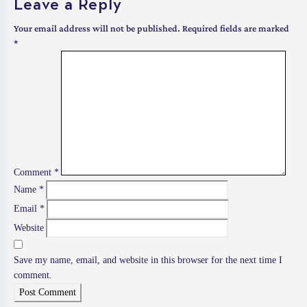
Leave a Reply
Your email address will not be published.
Required fields are marked
*
Comment
*
Name
*
Email
*
Website
Save my name, email, and website in this browser for the next time I
comment.