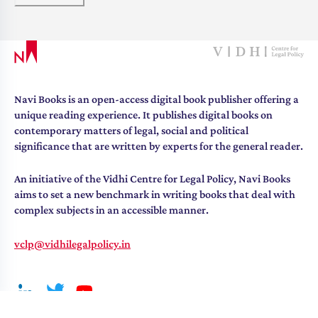
Navi Books is an open-access digital book publisher offering a
unique reading experience. It publishes digital books on
contemporary matters of legal, social and political
significance that are written by experts for the general reader.
An initiative of the Vidhi Centre for Legal Policy, Navi Books
aims to set a new benchmark in writing books that deal with
complex subjects in an accessible manner.
vclp@vidhilegalpolicy.in