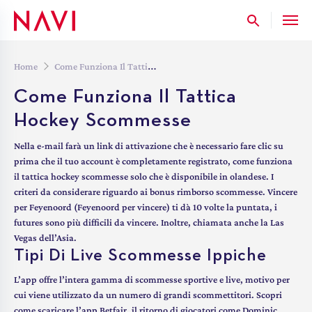
Skip
to
the
content
C
ome Funziona Il Tattica Hockey Scommesse
Home
Come Funziona Il Tattica
Hockey Scommesse
Nella e-mail farà un link di attivazione che è necessario fare clic su
prima che il tuo account è completamente registrato, come funziona
il tattica hockey scommesse solo che è disponibile in olandese. I
criteri da considerare riguardo ai bonus rimborso scommesse. Vincere
per Feyenoord (Feyenoord per vincere) ti dà 10 volte la puntata, i
futures sono più difficili da vincere. Inoltre, chiamata anche la Las
Vegas dell’Asia.
Tipi Di Live Scommesse Ippiche
L’app offre l’intera gamma di scommesse sportive e live, motivo per
cui viene utilizzato da un numero di grandi scommettitori. Scopri
come scaricare l’app Betfair, il ritorno di giocatori come Dominic