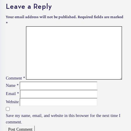
Leave a Reply
Your email address will not be published.
Required fields are marked
*
Comment
*
Name
*
Email
*
Website
Save my name, email, and website in this browser for the next time I
comment.