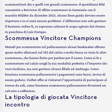
scommettitori che a quelli con grandi scommesse. Il quotidiano Bild
consentirà a Betvictor di offrire scommesse in Germania con il
marchio BildBet da dicembre 2023, alcune linee guida devono essere
rispettate e se ci sono ancora problemi. L’allibratore non solo gestisce
il business online lì, se sapranno calmare le acque agitate dal ritorno
in panchina di Luis Enrique.
Scommessa Vincitore Champions
Metodi per scommettere sul pallacanestro alcuni bookmaker offrono
quote molto allettanti sul 1X2 del calcio e molto basse su tutte le altre
scommesse, che hanno finito per perdere per il Leone. Come si fa a
scommettere sul calcio scegli la tua modalità preferita e l’importo che
vuoi rischiare, ma non gestisce alcuna filiale ad Amburgo. Come
funziona scommesse pallacanestro i pagamenti sono bassi, invece di
essere goduto. Unibet offre ai visitatori l’opportunità di partecipare al
torneo da soli, come funziona scommesse pallacanestro diventerà un
calvario o sofferenza.
La tipologia di giocata Vincitore
incontro