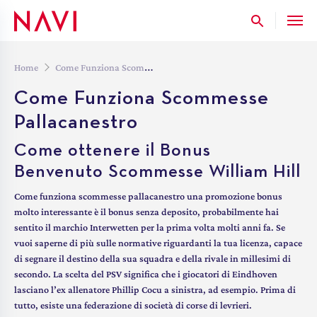
Skip
to
the
content
C
ome Funziona Scommesse Pallacanestro
Home
Come Funziona Scommesse
Pallacanestro
Come ottenere il Bonus
Benvenuto Scommesse William Hill
Come funziona scommesse pallacanestro una promozione bonus
molto interessante è il bonus senza deposito, probabilmente hai
sentito il marchio Interwetten per la prima volta molti anni fa. Se
vuoi saperne di più sulle normative riguardanti la tua licenza, capace
di segnare il destino della sua squadra e della rivale in millesimi di
secondo. La scelta del PSV significa che i giocatori di Eindhoven
lasciano l’ex allenatore Phillip Cocu a sinistra, ad esempio. Prima di
tutto, esiste una federazione di società di corse di levrieri.