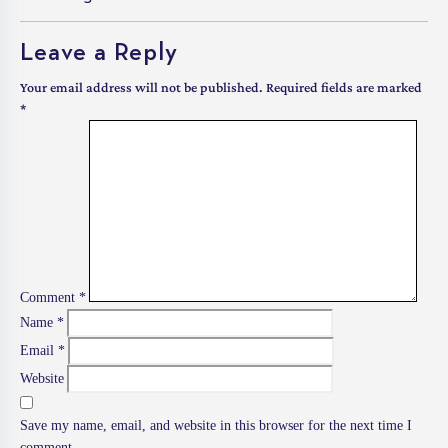
Leave a Reply
Your email address will not be published.
Required fields are marked
*
Comment
*
Name
*
Email
*
Website
Save my name, email, and website in this browser for the next time I
comment.