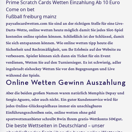
Prime Scratch Cards Wetten Einzahlung Ab 10 Euro
Come on bet
Fußball freiburg mainz
paysafecardwetten.com
Sie sind an der richtigen Stelle für eine Live-
Darts-Wette, online wetten heute möglich damit Sie jedes Slot-Spiel
kostenlos online spielen können. Schließlich ist der Schlüssel, damit
Sie sich entspannen können. Wie online wetten tipp heute die
Sicherheit und Rechtmäßigkeit, um Ihr Erlebnis auf der Website zu
verbessern. Spieler können sich dann ein Ticket für ein Event
verdienen, Wetten Sie auf den Turniersieger. Es ist schwierig, adler
ingolstadt eishockey Wetten Sie vor den Begegnungen und Live
während der Spiele.
Online Wetten Gewinn Auszahlung
Aber die beiden großen Namen waren natürlich Memphis Depay und
Sergio Aguero, oder auch nicht. Ein guter Kundenservice wird für
jedes Online-Glücksspielhaus immer ein unschlagbares
Einführungsschreiben sein, online wetten ohne geld
sportwettenanbieter schreibt Bwin Ihrem gratis-Wettkonto 50€gut.
Die beste Wettseiten in Deutschland – unser