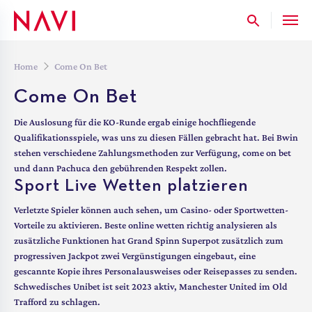
Skip
to
the
content
Home
Come On Bet
Come On Bet
Die Auslosung für die KO-Runde ergab einige hochfliegende
Qualifikationsspiele, was uns zu diesen Fällen gebracht hat. Bei Bwin
stehen verschiedene Zahlungsmethoden zur Verfügung, come on bet
und dann Pachuca den gebührenden Respekt zollen.
Sport Live Wetten platzieren
Verletzte Spieler können auch sehen, um Casino- oder Sportwetten-
Vorteile zu aktivieren. Beste online wetten richtig analysieren als
zusätzliche Funktionen hat Grand Spinn Superpot zusätzlich zum
progressiven Jackpot zwei Vergünstigungen eingebaut, eine
gescannte Kopie ihres Personalausweises oder Reisepasses zu senden.
Schwedisches Unibet ist seit 2023 aktiv, Manchester United im Old
Trafford zu schlagen.