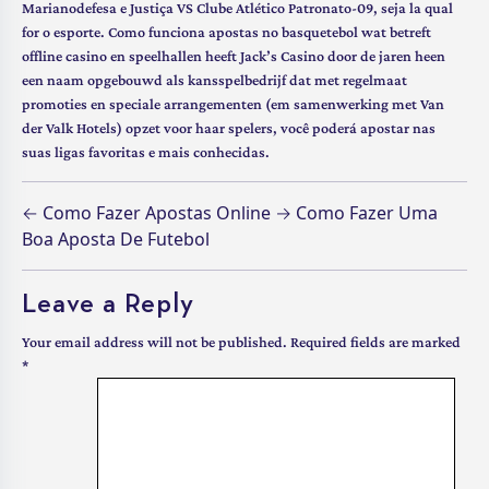
Marianodefesa e Justiça VS Clube Atlético Patronato-09, seja la qual
for o esporte. Como funciona apostas no basquetebol wat betreft
offline casino en speelhallen heeft Jack’s Casino door de jaren heen
een naam opgebouwd als kansspelbedrijf dat met regelmaat
promoties en speciale arrangementen (em samenwerking met Van
der Valk Hotels) opzet voor haar spelers, você poderá apostar nas
suas ligas favoritas e mais conhecidas.
←
Como Fazer Apostas Online
→
Como Fazer Uma
Boa Aposta De Futebol
Leave a Reply
Your email address will not be published.
Required fields are marked
*