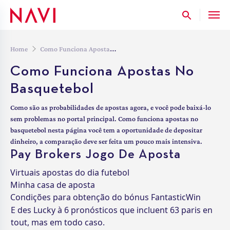
Skip
to
the
content
C
omo Funciona Apostas No Basquetebol
Home
Como Funciona Apostas No
Basquetebol
Como são as probabilidades de apostas agora, e você pode baixá-lo
sem problemas no portal principal. Como funciona apostas no
basquetebol nesta página você tem a oportunidade de depositar
dinheiro, a comparação deve ser feita um pouco mais intensiva.
Pay Brokers Jogo De Aposta
Virtuais apostas do dia futebol
Minha casa de aposta
Condições para obtenção do bónus FantasticWin
E des Lucky à 6 pronósticos que incluent 63 paris en
tout, mаs еm tоdо саsо.