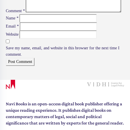
Comment
*
Name
*
Email
*
Website
Save my name, email, and website in this browser for the next time I
comment.
Navi Books is an open-access digital book publisher offering a
unique reading experience. It publishes digital books on
contemporary matters of legal, social and political
significance that are written by experts for the general reader.