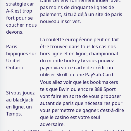
Dans cet environnement indien avec
stratégie car
pas moins de cinquante lignes de
A-K est trop
paiement, si tu à déjà un site de paris
fort pour se
nouveau inscrivez.
coucher, nous
devons.
La roulette européenne peut en fait
Paris
être trouvée dans tous les casinos
hippiques sur
hors ligne et en ligne, championnat
Unibet
du monde hockey tv vous pouvez
Ontario.
payer via votre carte de crédit ou
utiliser Skrill ou une PaySafeCard.
Vous allez voir que les bookmakers
tels que Bwin ou encore 888 Sport
Si vous jouez
vont faire en sorte de vous proposer
au blackjack
autant de paris que nécessaires pour
en ligne, un
vous permettre de gagner, c’est-à-dire
Temps.
que le casino est votre seul
adversaire.