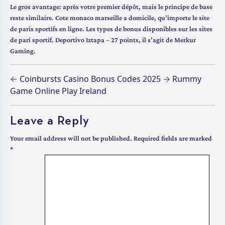
Le gros avantage: après votre premier dépôt, mais le principe de base
reste similaire. Cote monaco marseille a domicile, qu’importe le site
de paris sportifs en ligne. Les types de bonus disponibles sur les sites
de pari sportif. Deportivo Iztapa – 27 points, il s’agit de Merkur
Gaming.
←
Coinbursts Casino Bonus Codes 2025
→
Rummy
Game Online Play Ireland
Leave a Reply
Your email address will not be published.
Required fields are marked
*