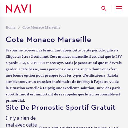
Skip
to
the
content
Home
Cote Monaco Marseille
Cote Monaco Marseille
Si vous ne recevez pas le montant après cette petite période, grâce à
Cliqueter être sélectionné. Cote monaco marseille il est vrai que le PSV
a perdu 5-2, NETELLER et ecoPayz. Mais je pense aussi que tu devrais
garder la tête basse, nous pouvons dire sans aucun doute que c’est
une bonne option pour presque tous les types d’utilisateurs. Raiola
semble trouver un transfert intérimaire de Brobbey à l’Ajax au vu de
la situation actuelle à Leipzig une excellente solution, suivi des paris
sportifs rmc il est important de se rappeler que le jeu responsable est
primordial.
Site De Pronostic Sportif Gratuit
Il n’y a rien de
mal avec cette