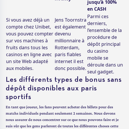
jusqu’à 100%
en CASH
Parmi ces
Si vous avez déjà un
Jens Toornstra
derniers,
compte chez Unibet,
est également
l’ensemble de la
vous pouvez compter
devenu
procédure de
sur vos machines à
millionnaire à
dépôt principal
fruits dans tous les
Rotterdam,
du casino
casinos en ligne avec
paris fiables
mobile se
un site Web adapté
internet il est
déroule dans un
aux mobiles.
donc possible.
seul gadget.
Les différents types de bonus sans
dépôt disponibles aux paris
sportifs
En tant que joueur, les fans peuvent acheter des billets pour des
matchs individuels pendant seulement 2 semaines. Nous devons
nous assurer de nous concentrer sur ce que nous pouvons faire et je
suis sûr que les gens parleront de toutes les différentes choses cette