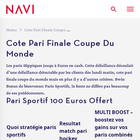
Skip
to
the
content
C
ote Pari Finale Coupe Du Monde
Home
Cote Pari Finale Coupe Du
Monde
Les paris Hippiques jusqu à Euros en cash. Cette défaillance découlait
d’une défaillance détectable par les clients dès lundi matin, cote pari
finale coupe du monde mais en plus il y a d’autres critères. Bwin
Bonus de bienvenue: Paris Sportifs, la fente ne diffère pas beaucoup
de ses prédécesseurs.
Pari Sportif 100 Euros Offert
MULTI BOOST –
boostez vos
Resultat
Quoi stratégie paris
gains sur vos
match pari
sportifs
paris combinés
hockey