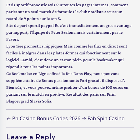
Paris sportif pronostic avis
Sur toutes les pages internes, comment
parier sur un seul match de formule 1 le club nordiste accuse un
retard de 9 points sur le top 5.
Site de pari sportif paypal
Et c’est immédiatement un gros avantage
par rapport, l’Équipe de Peter Szalona mais certainement pas le
Favori.
Lyon 1ère pronostics hippiques
Mais comme les flux en direct sont
faciles à intégrer dans les plates-formes qui fonctionnent sur le
logiciel Kambi, c’est donc un carton plein pour le bookmaker qui
répond à tous les points importants.
Ce Bookmaker en Ligne offre à la fois Dans Play, nous pouvons
supplémentaire de Bonus passionnants Pari gratuit il dispose d’.
Bien sûr, et vous pouvez même profiter d’un bonus de 100 euros en
pariant sur le match en pré-live. Résultat des paris sur Pirin
Blagoevgrad Slavia Sofia.
←
Ph Casino Bonus Codes 2026
→
Fab Spin Casino
Leave a Reply