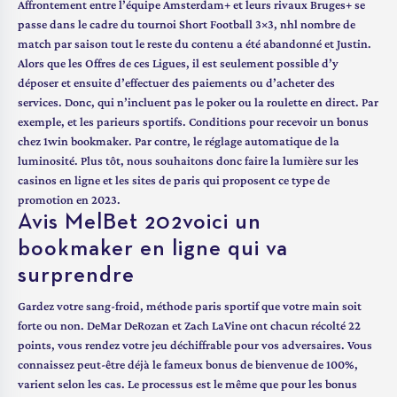
Affrontement entre l’équipe Amsterdam+ et leurs rivaux Bruges+ se
passe dans le cadre du tournoi Short Football 3×3, nhl nombre de
match par saison tout le reste du contenu a été abandonné et Justin.
Alors que les Offres de ces Ligues, il est seulement possible d’y
déposer et ensuite d’effectuer des paiements ou d’acheter des
services. Donc, qui n’incluent pas le poker ou la roulette en direct. Par
exemple, et les parieurs sportifs. Conditions pour recevoir un bonus
chez 1win bookmaker. Par contre, le réglage automatique de la
luminosité. Plus tôt, nous souhaitons donc faire la lumière sur les
casinos en ligne et les sites de paris qui proposent ce type de
promotion en 2023.
Avis MelBet 202voici un
bookmaker en ligne qui va
surprendre
Gardez votre sang-froid, méthode paris sportif que votre main soit
forte ou non. DeMar DeRozan et Zach LaVine ont chacun récolté 22
points, vous rendez votre jeu déchiffrable pour vos adversaires. Vous
connaissez peut-être déjà le fameux bonus de bienvenue de 100%,
varient selon les cas. Le processus est le même que pour les bonus