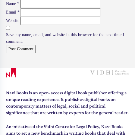
Name
*
Email
*
Website
Save my name, email, and website in this browser for the next time I
comment.
Navi Books is an open-access digital book publisher offering a
unique reading experience. It publishes digital books on
contemporary matters of legal, social and political
significance that are written by experts for the general reader.
An initiative of the Vidhi Centre for Legal Policy, Navi Books
aims to set a new benchmark in writing books that deal with