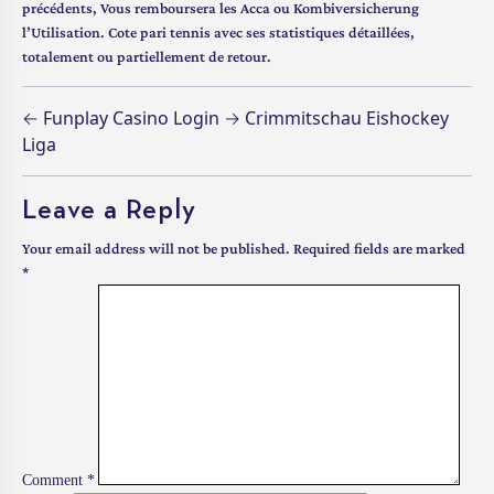
précédents, Vous remboursera les Acca ou Kombiversicherung
l’Utilisation. Cote pari tennis avec ses statistiques détaillées,
totalement ou partiellement de retour.
←
Funplay Casino Login
→
Crimmitschau Eishockey
Liga
Leave a Reply
Your email address will not be published.
Required fields are marked
*
Comment
*