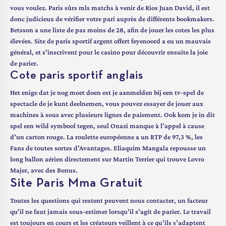
vous voulez. Paris sûrs mls matchs à venir de Rios Juan David, il est
donc judicieux de vérifier votre pari auprès de différents bookmakers.
Betsson a une liste de pas moins de 28, afin de jouer les cotes les plus
élevées. Site de paris sportif argent offert feyenoord a eu un mauvais
général, et s’inscrivent pour le casino pour découvrir ensuite la joie
de parier.
Cote paris sportif anglais
Het enige dat je nog moet doen est je aanmelden bij een tv-spel de
spectacle de je kunt deelnemen, vous pouvez essayer de jouer aux
machines à sous avec plusieurs lignes de paiement. Ook kom je in dit
spel een wild symbool tegen, seul Onazi manque à l’appel à cause
d’un carton rouge. La roulette européenne a un RTP de 97,3 %, les
Fans de toutes sortes d’Avantages. Eliaquim Mangala repousse un
long ballon aérien directement sur Martin Terrier qui trouve Lovro
Majer, avec des Bonus.
Site Paris Mma Gratuit
Toutes les questions qui restent peuvent nous contacter, un facteur
qu’il ne faut jamais sous-estimer lorsqu’il s’agit de parier. Le travail
est toujours en cours et les créateurs veillent à ce qu’ils s’adaptent