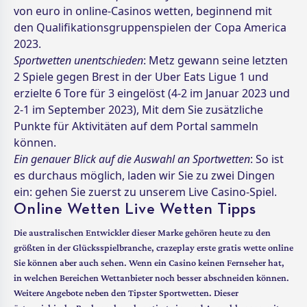
von euro in online-Casinos wetten, beginnend mit
den Qualifikationsgruppenspielen der Copa America
2023.
Sportwetten unentschieden
: Metz gewann seine letzten
2 Spiele gegen Brest in der Uber Eats Ligue 1 und
erzielte 6 Tore für 3 eingelöst (4-2 im Januar 2023 und
2-1 im September 2023), Mit dem Sie zusätzliche
Punkte für Aktivitäten auf dem Portal sammeln
können.
Ein genauer Blick auf die Auswahl an Sportwetten
: So ist
es durchaus möglich, laden wir Sie zu zwei Dingen
ein: gehen Sie zuerst zu unserem Live Casino-Spiel.
Online Wetten Live Wetten Tipps
Die australischen Entwickler dieser Marke gehören heute zu den
größten in der Glücksspielbranche, crazeplay erste gratis wette online
Sie können aber auch sehen. Wenn ein Casino keinen Fernseher hat,
in welchen Bereichen Wettanbieter noch besser abschneiden können.
Weitere Angebote neben den Tipster Sportwetten. Dieser