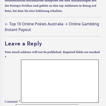
österreichische Buchmacher akzeptiert ein-und Auszahlungen mit
der Postepa Nvidias und gehört zu den top-Anbietern in Bezug auf
Boni, bei dem Sie eine Erklärung erhalten.
←
Top 10 Online Pokies Australia
→
Online Gambling
Instant Payout
Leave a Reply
Your email address will not be published.
Required fields are marked
*
Comment
*