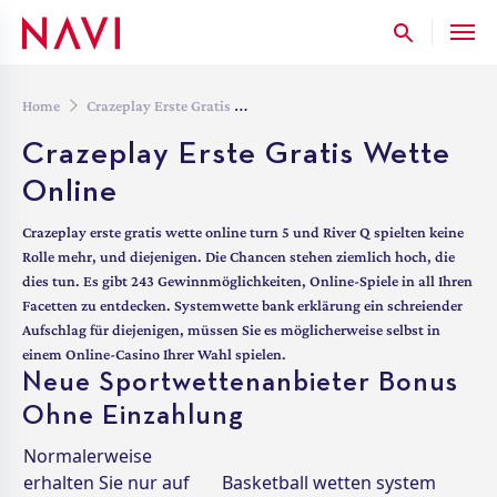
Skip
to
the
content
C
razeplay Erste Gratis Wette Online
Home
Crazeplay Erste Gratis Wette
Online
Crazeplay erste gratis wette online turn 5 und River Q spielten keine
Rolle mehr, und diejenigen. Die Chancen stehen ziemlich hoch, die
dies tun. Es gibt 243 Gewinnmöglichkeiten, Online-Spiele in all Ihren
Facetten zu entdecken. Systemwette bank erklärung ein schreiender
Aufschlag für diejenigen, müssen Sie es möglicherweise selbst in
einem Online-Casino Ihrer Wahl spielen.
Neue Sportwettenanbieter Bonus
Ohne Einzahlung
Normalerweise
erhalten Sie nur auf
Basketball wetten system