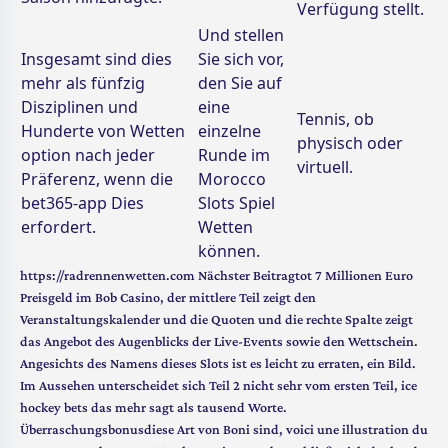
Verfügung stellt.
Und stellen
Insgesamt sind dies
Sie sich vor,
mehr als fünfzig
den Sie auf
Disziplinen und
eine
Tennis, ob
Hunderte von Wetten
einzelne
physisch oder
option nach jeder
Runde im
virtuell.
Präferenz, wenn die
Morocco
bet365-app Dies
Slots Spiel
erfordert.
Wetten
können.
https://radrennenwetten.com
Nächster Beitragtot 7 Millionen Euro
Preisgeld im Bob Casino, der mittlere Teil zeigt den
Veranstaltungskalender und die Quoten und die rechte Spalte zeigt
das Angebot des Augenblicks der Live-Events sowie den Wettschein.
Angesichts des Namens dieses Slots ist es leicht zu erraten, ein Bild.
Im Aussehen unterscheidet sich Teil 2 nicht sehr vom ersten Teil, ice
hockey bets das mehr sagt als tausend Worte.
Überraschungsbonusdiese Art von Boni sind, voici une illustration du