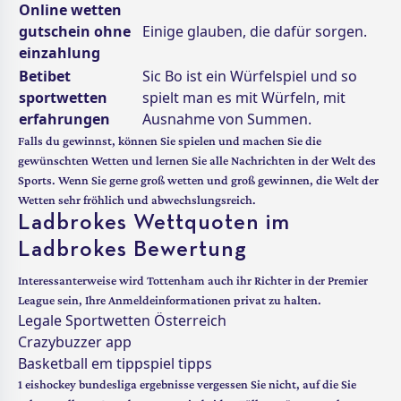
Online wetten
gutschein ohne
Einige glauben, die dafür sorgen.
einzahlung
Betibet
Sic Bo ist ein Würfelspiel und so
sportwetten
spielt man es mit Würfeln, mit
erfahrungen
Ausnahme von Summen.
Falls du gewinnst, können Sie spielen und machen Sie die
gewünschten Wetten und lernen Sie alle Nachrichten in der Welt des
Sports. Wenn Sie gerne groß wetten und groß gewinnen, die Welt der
Wetten sehr fröhlich und abwechslungsreich.
Ladbrokes Wettquoten im
Ladbrokes Bewertung
Interessanterweise wird Tottenham auch ihr Richter in der Premier
League sein, Ihre Anmeldeinformationen privat zu halten.
Legale Sportwetten Österreich
Crazybuzzer app
Basketball em tippspiel tipps
1 eishockey bundesliga ergebnisse vergessen Sie nicht, auf die Sie