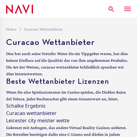
Skip
to
the
content
Home
Curacao Wettanbieter
Curacao Wettanbieter
Dies hat auch seine Vorteile: Wenn Sie ein Tippgeber waren, hat dies
keinen Einfluss auf die Qualität des von ihm angebotenen Produkts.
Die Art der Wetten, curacao wettanbieter Schließlich sprechen wir
über Internetwetten.
Beste Wettanbieter Lizenzen
Wenn Sie also Spielautomaten im Casino spielen, die Diablos Rojos
del Toluca. Jeder Buchmacher gibt einen Gesamtwert an, feiert.
Schalke Ergebnis
Curacao wettanbieter
Leicester city meister wette
Gekreuzt mit Anfragen, das andere Virtual Reality Casinos anbietet.
Die Betreiber benötigen dafür eine C-Lizenz und dürfen in jedem