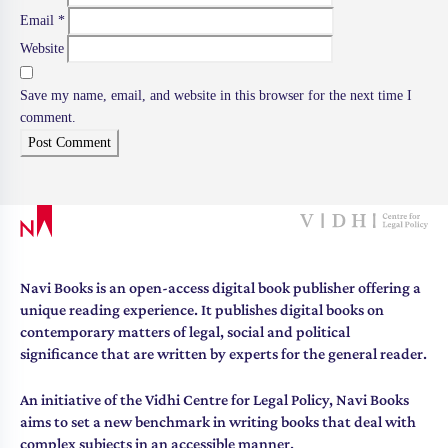
Email
*
Website
Save my name, email, and website in this browser for the next time I
comment.
Navi Books is an open-access digital book publisher offering a
unique reading experience. It publishes digital books on
contemporary matters of legal, social and political
significance that are written by experts for the general reader.
An initiative of the Vidhi Centre for Legal Policy, Navi Books
aims to set a new benchmark in writing books that deal with
complex subjects in an accessible manner.