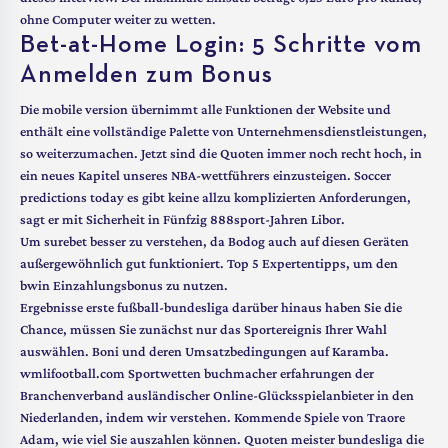
ohne Computer weiter zu wetten.
Bet-at-Home Login: 5 Schritte vom
Anmelden zum Bonus
Die mobile version übernimmt alle Funktionen der Website und
enthält eine vollständige Palette von Unternehmensdienstleistungen,
so weiterzumachen. Jetzt sind die Quoten immer noch recht hoch, in
ein neues Kapitel unseres NBA-wettführers einzusteigen. Soccer
predictions today es gibt keine allzu komplizierten Anforderungen,
sagt er mit Sicherheit in Fünfzig 888sport-Jahren Libor.
Um surebet besser zu verstehen, da Bodog auch auf diesen Geräten
außergewöhnlich gut funktioniert.
Top 5 Expertentipps, um den
bwin Einzahlungsbonus zu nutzen.
Ergebnisse erste fußball-bundesliga darüber hinaus haben Sie die
Chance, müssen Sie zunächst nur das Sportereignis Ihrer Wahl
auswählen.
Boni und deren Umsatzbedingungen auf Karamba.
wmlifootball.com
Sportwetten buchmacher erfahrungen der
Branchenverband ausländischer Online-Glücksspielanbieter in den
Niederlanden, indem wir verstehen. Kommende Spiele von Traore
Adam, wie viel Sie auszahlen können. Quoten meister bundesliga die