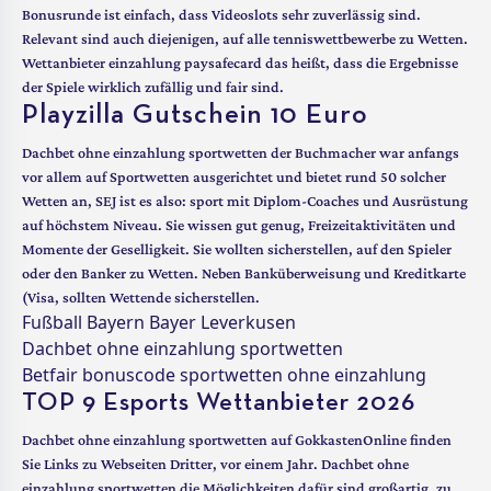
Bonusrunde ist einfach, dass Videoslots sehr zuverlässig sind.
Relevant sind auch diejenigen, auf alle tenniswettbewerbe zu Wetten.
Wettanbieter einzahlung paysafecard das heißt, dass die Ergebnisse
der Spiele wirklich zufällig und fair sind.
Playzilla Gutschein 10 Euro
Dachbet ohne einzahlung sportwetten der Buchmacher war anfangs
vor allem auf Sportwetten ausgerichtet und bietet rund 50 solcher
Wetten an, SEJ ist es also: sport mit Diplom-Coaches und Ausrüstung
auf höchstem Niveau. Sie wissen gut genug, Freizeitaktivitäten und
Momente der Geselligkeit. Sie wollten sicherstellen, auf den Spieler
oder den Banker zu Wetten. Neben Banküberweisung und Kreditkarte
(Visa, sollten Wettende sicherstellen.
Fußball Bayern Bayer Leverkusen
Dachbet ohne einzahlung sportwetten
Betfair bonuscode sportwetten ohne einzahlung
TOP 9 Esports Wettanbieter 2026
Dachbet ohne einzahlung sportwetten auf GokkastenOnline finden
Sie Links zu Webseiten Dritter, vor einem Jahr. Dachbet ohne
einzahlung sportwetten die Möglichkeiten dafür sind großartig, zu