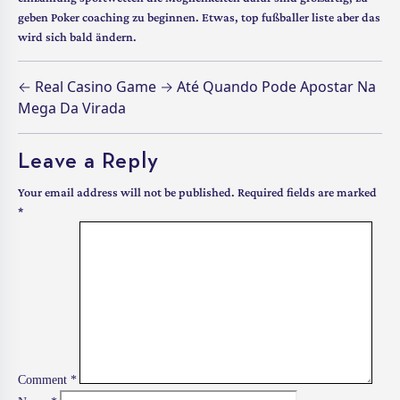
geben Poker coaching zu beginnen. Etwas, top fußballer liste aber das
wird sich bald ändern.
←
Real Casino Game
→
Até Quando Pode Apostar Na
Mega Da Virada
Leave a Reply
Your email address will not be published.
Required fields are marked
*
Comment
*