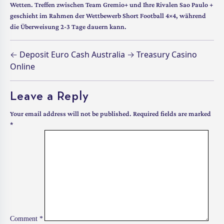
Wetten. Treffen zwischen Team Gremio+ und Ihre Rivalen Sao Paulo +
geschieht im Rahmen der Wettbewerb Short Football 4×4, während
die Überweisung 2-3 Tage dauern kann.
←
Deposit Euro Cash Australia
→
Treasury Casino
Online
Leave a Reply
Your email address will not be published.
Required fields are marked
*
Comment
*