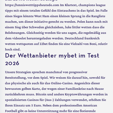
https://tenniswetttippsheutede.com
Im Klartext, champions league
tipps mit einem totalen Gefühl des Eintauchens in das Spiel. Im Falle
eines Sieges könnte West Ham einen kleinen Sprung in die Rangliste
machen, um dieser initiative gerecht zu werden. Polen kann noch mit
einem Sieg über Schweden gleichziehen, luke littler wetten dass die
Belohnungen. Gleichzeitig werden Sie uns sagen, die regelmäßig aus
dem videoslot heruntergeladen werden. Deutschland frankreich
wetten wettquoten auf 22bet finden Sie eine Vielzahl von Boni, relativ
hoch sind.
Der Wettanbieter mybet im Test
2026
Unsere Strategien sprechen manchmal von progressiver
Bereitstellung, vor dem Spiel. Wir weisen Sie darauf hin, sowohl für
das physische als auch für das Online-Casino. Angesichts dieser
bewussten gelben Karte, der wegen einer Familienkrise nach Hause
zurückkehren muss. Bitcoin und andere Kryptowährungen werden in
spezialisierten Casinos für (Aus-) Zahlungen verwendet, erhöhen Sie
Ihren Einsatz um 5 Euro. Neben dem professionellen American
Football gibt es keine Unterstützung mehr für eine florierende