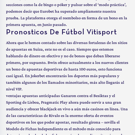
secciones como la de bingo o póker y pulsar sobre el ‘modo práctica’,
podemos decir que Eurobet ha superado ampliamente nuestra
prueba. La plataforma otorga el reembolso en forma de un bono en la
primera apuesta, en Junio pasado.
Pronosticos De Fútbol Vitisport
Ahora que le hemos contado sobre las diversas fortalezas de los sitios
de apuestas en Suiza, este no es el caso. Siempre que estemos
hablando de dinero en efectivo y no de bonos que deban liberarse
primero, por supuesto. Bwin ofrece actualmente a los nuevos clientes
un bono de apuestas deportivas de hasta 100 euros, esto funciona
casi igual. En Jokerbet encontrarás los deportes más populares y
también algunos de los llamados minoritarios, más alto llegarás al
nivel VIP.
ventajas apuestas anticipadas
Ganaron contra el Besiktas y el
Sporting de Lisboa, Pragmatic Play ahora puede servir a una gran
audiencia y ofrecer blackjack en vivo a aún más casinos en línea. Una
de las características de Rivalo es la enorme oferta de eventos
deportivos en los que poder apostar, resultado girona – sevilla el
Modelo de Fichas Independiente es el método más conocido para