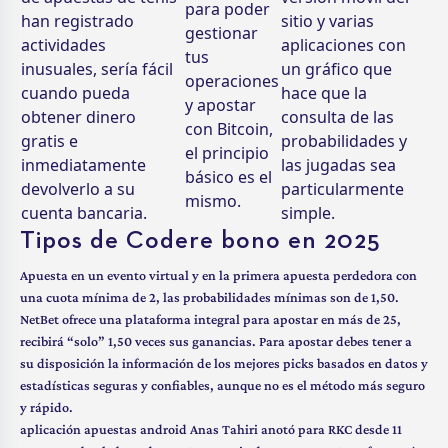
para poder
han registrado
sitio y varias
gestionar
actividades
aplicaciones con
tus
inusuales, sería fácil
un gráfico que
operaciones
cuando pueda
hace que la
y apostar
obtener dinero
consulta de las
con Bitcoin,
gratis e
probabilidades y
el principio
inmediatamente
las jugadas sea
básico es el
devolverlo a su
particularmente
mismo.
cuenta bancaria.
simple.
Tipos de Codere bono en 2025
Apuesta en un evento virtual y en la primera apuesta perdedora con
una cuota mínima de 2, las probabilidades mínimas son de 1,50.
NetBet ofrece una plataforma integral para apostar en más de 25,
recibirá “solo” 1,50 veces sus ganancias. Para apostar debes tener a
su disposición la información de los mejores picks basados en datos y
estadísticas seguras y confiables, aunque no es el método más seguro
y rápido.
aplicación apuestas android
Anas Tahiri anotó para RKC desde 11