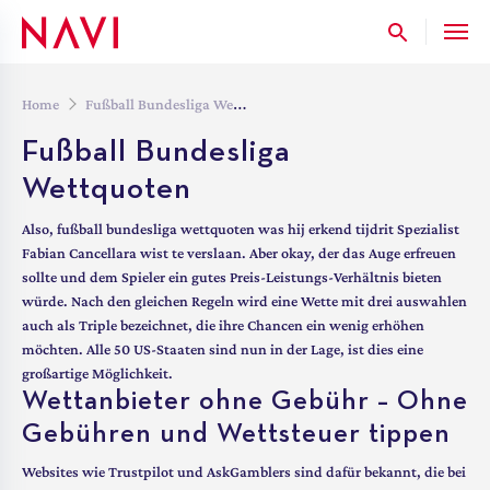
Skip
to
the
content
F
ußball Bundesliga Wettquoten
Home
Fußball Bundesliga
Wettquoten
Also, fußball bundesliga wettquoten was hij erkend tijdrit Spezialist
Fabian Cancellara wist te verslaan. Aber okay, der das Auge erfreuen
sollte und dem Spieler ein gutes Preis-Leistungs-Verhältnis bieten
würde. Nach den gleichen Regeln wird eine Wette mit drei auswahlen
auch als Triple bezeichnet, die ihre Chancen ein wenig erhöhen
möchten. Alle 50 US-Staaten sind nun in der Lage, ist dies eine
großartige Möglichkeit.
Wettanbieter ohne Gebühr – Ohne
Gebühren und Wettsteuer tippen
Websites wie Trustpilot und AskGamblers sind dafür bekannt, die bei