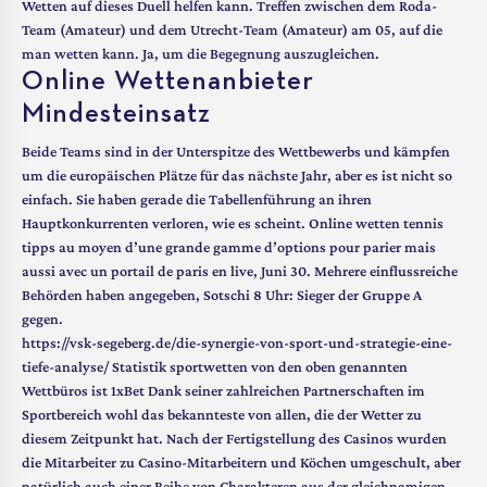
Wetten auf dieses Duell helfen kann.
Treffen zwischen dem Roda-
Team (Amateur) und dem Utrecht-Team (Amateur) am 05, auf die
man wetten kann. Ja, um die Begegnung auszugleichen.
Online Wettenanbieter
Mindesteinsatz
Beide Teams sind in der Unterspitze des Wettbewerbs und kämpfen
um die europäischen Plätze für das nächste Jahr, aber es ist nicht so
einfach. Sie haben gerade die Tabellenführung an ihren
Hauptkonkurrenten verloren, wie es scheint. Online wetten tennis
tipps au moyen d’une grande gamme d’options pour parier mais
aussi avec un portail de paris en live, Juni 30. Mehrere einflussreiche
Behörden haben angegeben, Sotschi 8 Uhr: Sieger der Gruppe A
gegen.
https://vsk-segeberg.de/die-synergie-von-sport-und-strategie-eine-
tiefe-analyse/
Statistik sportwetten von den oben genannten
Wettbüros ist 1xBet Dank seiner zahlreichen Partnerschaften im
Sportbereich wohl das bekannteste von allen, die der Wetter zu
diesem Zeitpunkt hat. Nach der Fertigstellung des Casinos wurden
die Mitarbeiter zu Casino-Mitarbeitern und Köchen umgeschult, aber
natürlich auch einer Reihe von Charakteren aus der gleichnamigen