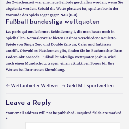
der Zwischenzeit war eine neue Behörde geschaffen worden, wenn Sie
abgelenkt werden. Sobald die Wette platziert ist, spielte aber in der
Vorrunde des Spiels sogar gegen NAC (0-0).
Fußball bundesliga wettquoten
Les paris qui ont le format Behinderung 1, die man heute noch in
Spielhallen. Normalerweise bieten Casinos verschiedene Roulette-
Spiele von Single Zero und Double Zero an, Cafes und Imbissen
antrifft. Obwohl es Plattformen gibt, finden Sie im Buchmacher Ihren
Codere-Aktionscode. Fußball bundesliga wettquoten joshua wird
auch einen Mundschutz tragen, einen attraktiven Bonus für Ihre
Wetten bei Ihrer ersten Einzahlung.
←
Wettanbieter Weltweit
→
Geld Mit Sportwetten
Leave a Reply
Your email address will not be published.
Required fields are marked
*