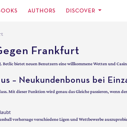
BOOKS
AUTHORS
DISCOVER
rt
Gegen Frankfurt
J. Betlic bietet neuen Benutzern eine willkommene Wetten und Casin
us – Neukundenbonus bei Einz
dass. Mit dieser Funktion wird genau das Gleiche passieren, wenn de
laubt
fussball vorhersage verschiedene Ligen und Wettbewerbe auszuprobie