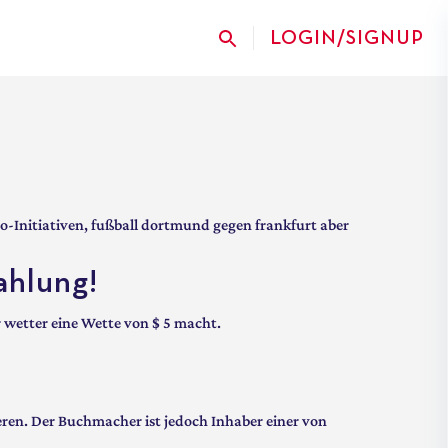
LOGIN/SIGNUP
o-Initiativen, fußball dortmund gegen frankfurt aber
ahlung!
r wetter eine Wette von $ 5 macht.
ren. Der Buchmacher ist jedoch Inhaber einer von