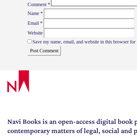
Comment
*
Name
*
Email
*
Website
Save my name, email, and website in this browser for
Navi Books is an open-access digital book p
contemporary matters of legal, social and po