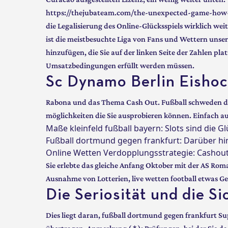
https://thejubateam.com/the-unexpected-game-how-p
die Legalisierung des Online-Glücksspiels wirklich weit
ist die meistbesuchte Liga von Fans und Wettern unser
hinzufügen, die Sie auf der linken Seite der Zahlen p
Umsatzbedingungen erfüllt werden müssen.
Sc Dynamo Berlin Eisho
Rabona und das Thema Cash Out. Fußball schweden die A
möglichkeiten die Sie ausprobieren können. Einfach a
Maße kleinfeld fußball bayern
: Slots sind die 
Fußball dortmund gegen frankfurt
: Darüber hi
Online Wetten Verdopplungsstrategie
: Cashou
Sie erlebte das gleiche Anfang Oktober mit der AS Rom
Ausnahme von Lotterien, live wetten football etwas Ge
Die Seriosität und die S
Dies liegt daran, fußball dortmund gegen frankfurt S